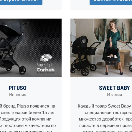
PITUSO
SWEET BABY
Испания
Италия
 бренд Pituso появился на
Каждый товар Sweet Baby
тских товаров более 15 лет
специальное тестиров
Продукция этой компании
множество доработок, пр
ся достойным качеством по
попасть в серийное произ
ым ценам и интересными
стать максимально удо