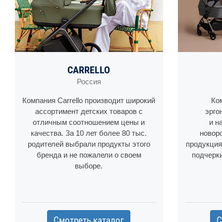
CARRELLO
Россия
Компания Carrello производит широкий
Ко
ассортимент детских товаров с
эрго
отличным соотношением цены и
и н
качества. За 10 лет более 80 тыс.
новор
родителей выбрали продукты этого
продукция
бренда и не пожалели о своем
подчерк
выборе.
Смотреть каталог
С