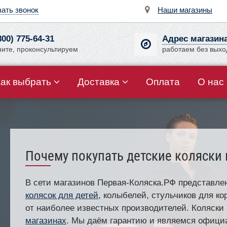
зать звонок
Наши магазины
800) 775-64-31
Адрес магазин
ните, проконсультируем
работаем без вых
Как выбрать
Доставка
Оплата
О нас
Почему покупать детские коляски
В сети магазинов Первая-Коляска.РФ представле
колясок для детей
, колыбелей, стульчиков для ко
от наиболее известных производителей. Коляски
магазинах
. Мы даём гарантию и являемся офици