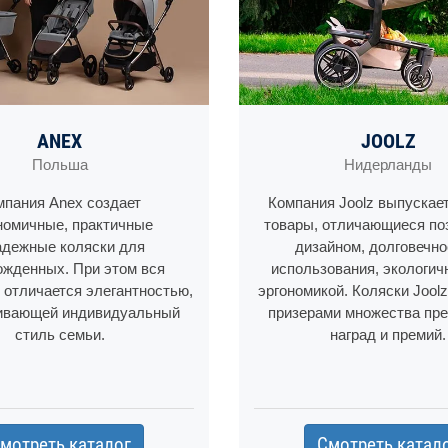
ANEX
JOOLZ
Польша
Нидерланды
мпания Anex создает
Компания Joolz выпускае
номичные, практичные
товары, отличающиеся п
адежные коляски для
дизайном, долговечн
ожденных. При этом вся
использования, экологич
 отличается элегантностью,
эргономикой. Коляски Jool
ивающей индивидуальный
призерами множества пр
стиль семьи.
наград и премий.
мотреть каталог
Смотреть катал