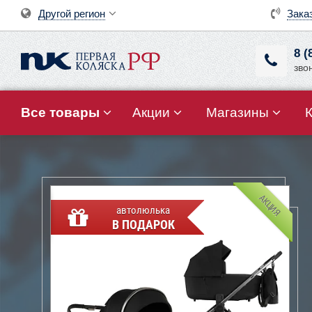
Другой регион
Зака
8 (
зво
Все товары
Акции
Магазины
АКЦИЯ
автолюлька
В ПОДАРОК