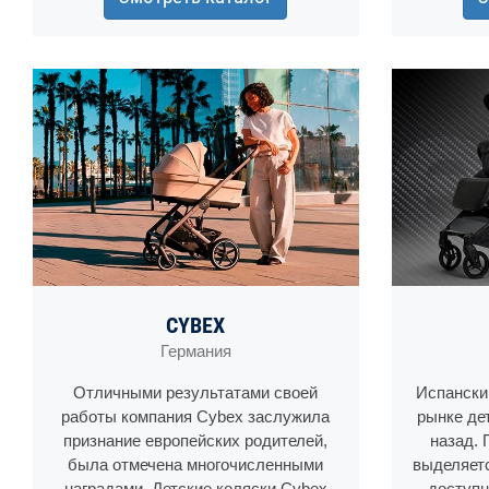
CYBEX
Германия
Отличными результатами своей
Испанский
работы компания Cybex заслужила
рынке де
признание европейских родителей,
назад. 
была отмечена многочисленными
выделяет
наградами. Детские коляски Cybex
доступн