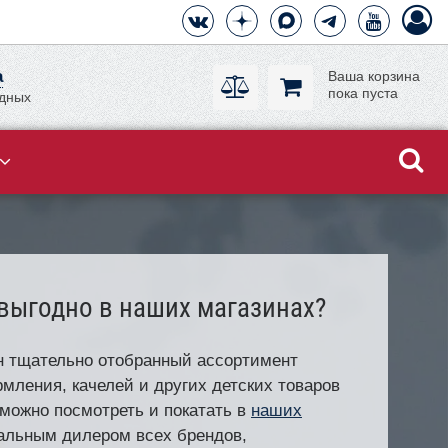
а
Ваша корзина
пока пуста
одных
 выгодно в наших магазинах?
н тщательно отобранный ассортимент
рмления, качелей и других детских товаров
 можно посмотреть и покатать в
наших
альным дилером всех брендов,