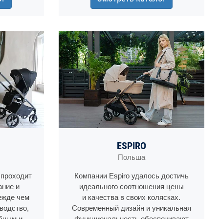
ESPIRO
Польша
 проходит
Компании Espiro удалось достичь
ание и
идеального соотношения цены
ежде чем
и качества в своих колясках.
водство,
Современный дизайн и уникальная
бным и
функциональность обеспечивают