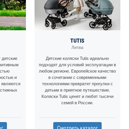
TUTIS
Литва
т детские
Детские коляски Tutis идеально
озитивным
подходят для условий эксплуатации в
остью
любом регионе. Европейское качество
ностью и
в сочетании с современными
z являются
технологиями превратят прогулки с
естижных
детьми в приятное путешествие.
Коляски Tutis ценят и любят тысячи
семей в России.
ог
Смотреть каталог