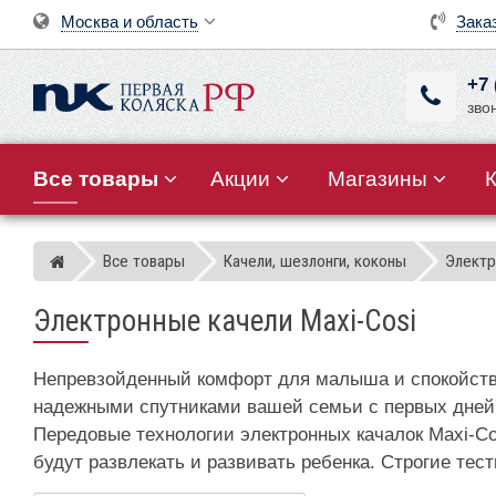
Москва и область
Зака
+7 
зво
Все товары
Акции
Магазины
Все товары
Качели, шезлонги, коконы
Электр
Магазин детских колясок
Электронные качели Maxi-Cosi
Непревзойденный комфорт для малыша и спокойстви
надежными спутниками вашей семьи с первых дней 
Передовые технологии электронных качалок Maxi-C
будут развлекать и развивать ребенка. Строгие тес