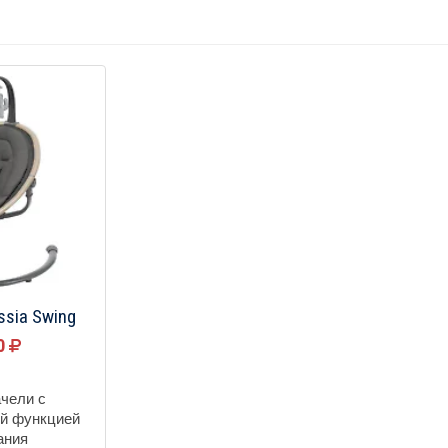
ssia Swing
90
ачели с
ой функцией
ания