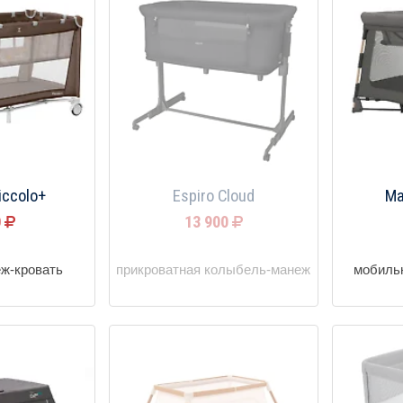
iccolo+
Espiro Cloud
Ma
0
13 900
еж-кровать
прикроватная колыбель-манеж
мобиль