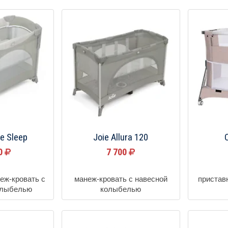
ie Sleep
Joie Allura 120
C
00
7 700
еж-кровать с
манеж-кровать с навесной
пристав
олыбелью
колыбелью