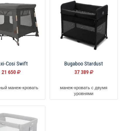
xi-Cosi Swift
Bugaboo Stardust
21 650
37 389
ный манеж-кровать
манеж-кровать с двумя
уровнями