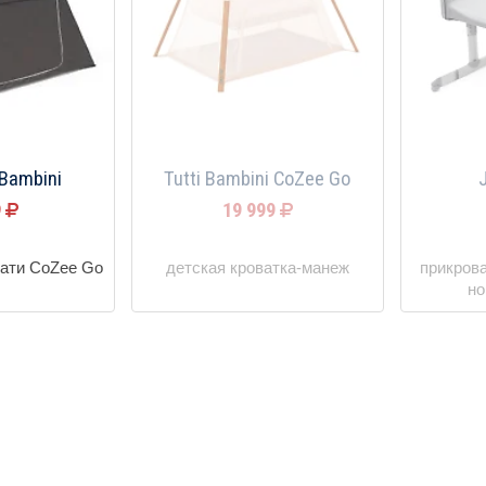
 Bambini
Tutti Bambini CoZee Go
9
19 999
вати CoZee Go
детская кроватка-манеж
прикров
но