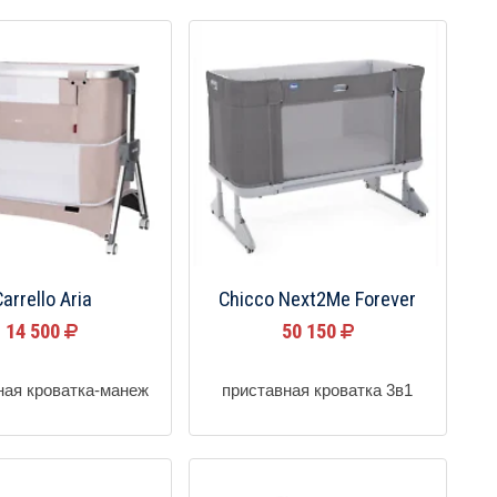
arrello Aria
Chicco Next2Me Forever
14 500
50 150
ная кроватка-манеж
приставная кроватка 3в1