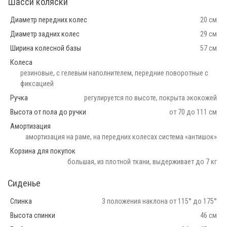
Шасси коляски
Диаметр передних колес
20 см
Диаметр задних колес
29 см
Ширина колесной базы
57 см
Колеса
резиновые, c гелевым наполнителем, передние поворотные с
фиксацией
Ручка
регулируется по высоте, покрыта экокожей
Высота от пола до ручки
от 70 до 111 см
Амортизация
амортизация на раме, на передних колесах система «антишок»
Корзина для покупок
большая, из плотной ткани, выдерживает до 7 кг
Сиденье
Спинка
3 положения наклона от 115° до 175°
Высота спинки
46 см