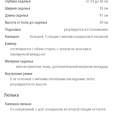
Глубина сиденья
от 24 до 45 см
Ширина сиденья
30 см
Длина сиденья
91 см
Высота от пола до сиденья
50 см
Подножка
регулируется в 6 положениях
Капюшон
большой, 3 секции с мягким козырьком и окошком
Бампер
отстегивается с обеих сторон, с чехлом из экокожи и
перемычкой между ног
Материал сиденья
мягкая приятная ткань, дополнительный матрасик-вкладыш
Внутренние ремни
5-ти точечные с мягкими плечевыми накладками, легко
регулируются по высоте
Люлька
Капюшон люльки
2-х секционный, с доп. козырьком, во второй секции сетчатое