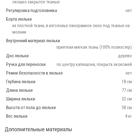
окошко закрытое тканью
Регулировка подголовника
нет
Борта люльки
из плотной ткани, в изголовье панорамное окно под тканью на
молнии
Внутренний материал люльки
приятная мягкая ткань (100% полиэстер)
Дно люльки
дерево
Ручка для переноски
по центру капюшона, покрыта экокожей
Ремни безопасности в люльке
нет
Глубина люльки
18 см
Длина люльки
77 см
Ширина люльки
32 см
Высота от пола до люльки
58 см
Вес люльки
4 кг
Дополнительные материалы