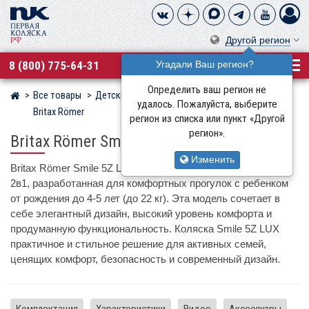
Другой регион
8 (800) 775-64-31
Угадали Ваш регион?
Определить ваш регион не
Все товары
Детские коляски
Детские коляски 2 в 1
Магазин детских колясок
удалось. Пожалуйста, выберите
Britax Römer
регион из списка или пункт «Другой
регион».
Britax Römer Smile 5Z LUX
Изменить
Britax Römer Smile 5Z LUX – это универсальная коляска
2в1, разработанная для комфортных прогулок с ребенком
от рождения до 4-5 лет (до 22 кг). Эта модель сочетает в
себе элегантный дизайн, высокий уровень комфорта и
продуманную функциональность. Коляска Smile 5Z LUX
практичное и стильное решение для активных семей,
ценящих комфорт, безопасность и современный дизайн.
Комплектация
Характеристики
Видео
Аксессуары