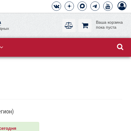
а
Ваша корзина
пока пуста
одных
егион)
сегодня