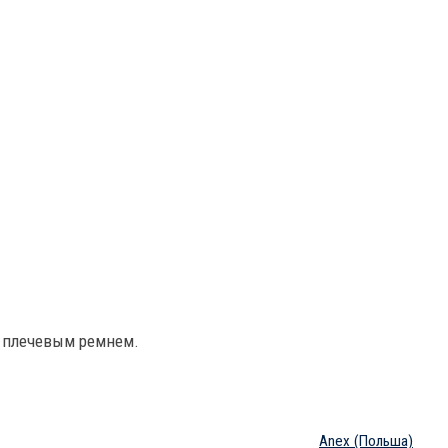
и плечевым ремнем.
Anex
(Польша)