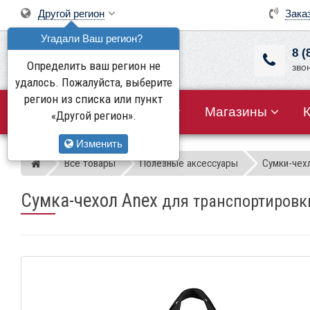
Другой регион
Зака
Угадали Ваш регион?
8 (
Определить ваш регион не
зво
удалось. Пожалуйста, выберите
регион из списка или пункт
Все товары
Акции
Магазины
«Другой регион».
Изменить
Все товары
Полезные аксессуары
Сумки-чех
Магазин детских колясок
Сумка-чехол Anex
для транспортировк