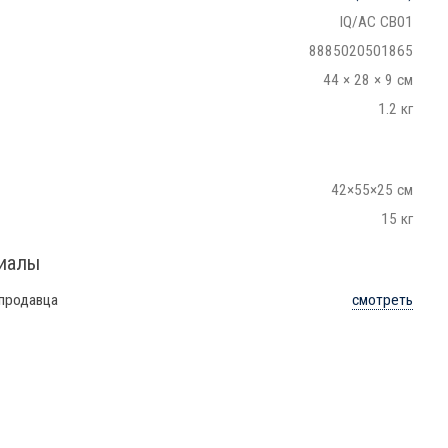
IQ/AC CB01
8885020501865
44 × 28 × 9 см
1.2 кг
42×55×25 см
15 кг
риалы
 продавца
смотреть