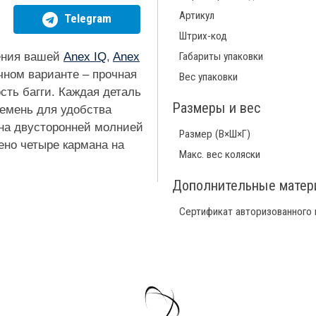
Артикул
Telegram
Штрих-код
нения вашей
Anex IQ
,
Anex
Габариты упаковки
чном варианте – прочная
Вес упаковки
сть багги. Каждая деталь
Размеры и вес
ремень для удобства
щена двусторонней молнией
Размер (В×Ш×Г)
ено четыре кармана на
Макс. вес коляски
Дополнительные мате
Сертификат авторизованного