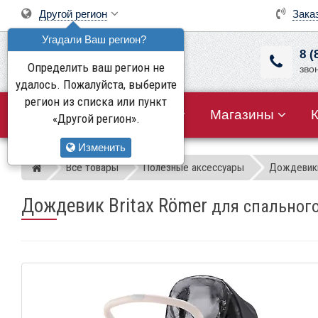
Другой регион
Зака
Угадали Ваш регион?
8 (
Определить ваш регион не
зво
удалось. Пожалуйста, выберите
регион из списка или пункт
Все товары
Акции
Магазины
«Другой регион».
Изменить
Все товары
Полезные аксессуары
Дождевики
Магазин детских колясок
Дождевик Britax Römer
для спального