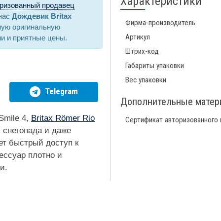
Характеристики
ризованный продавец
 нас
Дождевик Britax
Фирма-производитель
ную оригинальную
Артикул
ии и приятные цены.
Штрих-код
Габариты упаковки
Вес упаковки
Telegram
Дополнительные мате
Smile 4,
Britax Römer Rio
Сертификат авторизованного
 снегопада и даже
ет быстрый доступ к
ессуар плотно и
и.