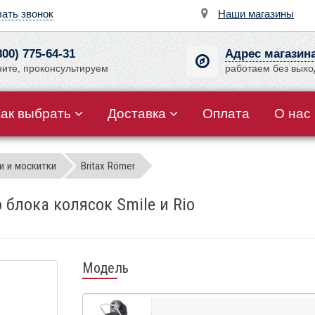
зать звонок
Наши магазины
800) 775-64-31
Адрес магазин
ните, проконсультируем
работаем без вых
Как выбрать
Доставка
Оплата
О нас
 и москитки
Britax Römer
 блока колясок Smile и Rio
Модель