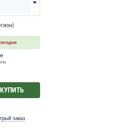
егион)
сегодня
ии
аты
КУПИТЬ
трый заказ