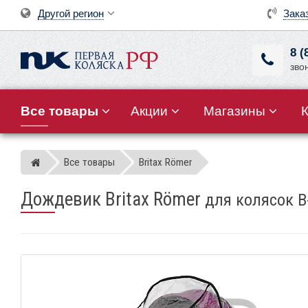
Другой регион
Зака
8 (
зво
Все товары
Акции
Магазины
Все товары
Britax Römer
Магазин детских колясок
Дождевик Britax Römer
для колясок B-