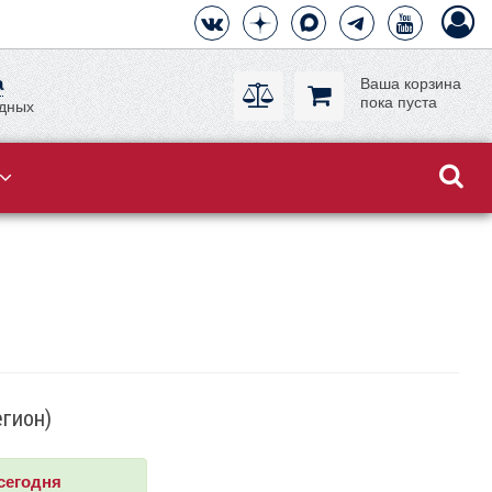
а
Ваша корзина
пока пуста
одных
егион)
сегодня