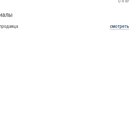
0.4 кг
риалы
 продавца
смотреть