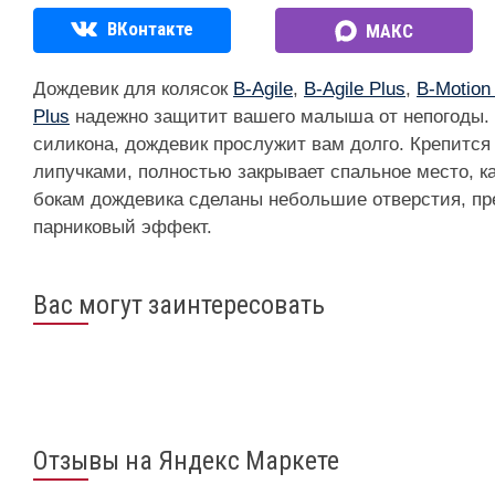
ВКонтакте
МАКС
Дождевик для колясок
B-Agile
,
B-Agile Plus
,
B-Motion
Plus
надежно защитит вашего малыша от непогоды. 
силикона, дождевик прослужит вам долго. Крепится 
липучками, полностью закрывает спальное место, ка
бокам дождевика сделаны небольшие отверстия, 
парниковый эффект.
Вас могут заинтересовать
Отзывы на Яндекс Маркете