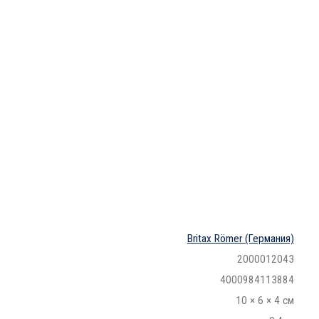
Britax Römer
(Германия)
2000012043
4000984113884
10 × 6 × 4 см