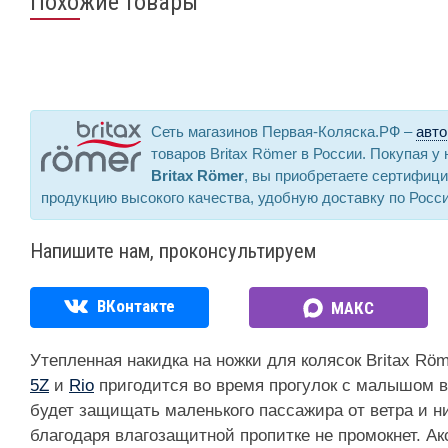
Похожие товары
Сеть магазинов Первая-Коляска.РФ –
авто
товаров Britax Römer в России. Покупая у
Britax Römer
, вы приобретаете сертифиц
продукцию высокого качества, удобную доставку по Росс
Напишите нам, проконсультируем
ВКонтакте
МАКС
Утепленная накидка на ножки для колясок Britax Röme
5Z
и
Rio
пригодится во время прогулок с малышом в
будет защищать маленького пассажира от ветра и н
благодаря влагозащитной пропитке не промокнет. Ак