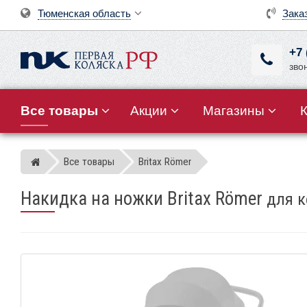
Тюменская область
Зака
+7 
зво
Все товары
Акции
Магазины
Все товары
Britax Römer
Магазин детских колясок
Накидка на ножки Britax Römer
для к