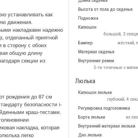
Длина сиденья
Высота от пола до сиденья
жно устанавливать как
Подножка
нию движения.
Капюшон
выми накладками надежно
большой, 3 секци
р, отделанный приятной
Бампер
жёсткий, 
я в сторону с обоих
Материал сиденья
ивая общую длину
лагодаря секции из
Внутренние ремни
5-ти точечные с мягки
Люлька
Капюшон люльки
от рождения до 87 см
глубокий, 4 се
тандарту безопасности i-
Регулировка подголовника
ойденными краш-тестами.
Борта люльки
из пл
толкновении
Внутренний материал люльки
ковая накладка, которая
Дно люльки
олюлька легко