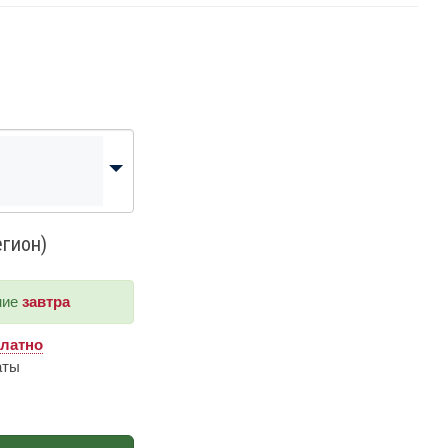
егион)
ние
завтра
платно
аты