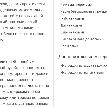
складывать практически
Ручка для переноски
ожденному максимально
Ремни безопасности в люльке
я детей с первых дней
Глубина люльки
ругий анатомический
Длина люльки
 ремни с мягкими
Ширина люльки
бенка от яркого солнца.
Высота от пола до люльки
у.
Вес люльки
Дополнительные мате
родителей с любым
Инструкция по уходу за коляс
ной рукой, независимо от
Инструкция по эксплуатации
и регулировать, и даже в
яет маневренность.
 расположена достаточно
лям с широким шагом
 раму или тормоз во время
 вместе с установленным