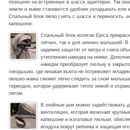
позициях на встроенных в шасси адаптерах. Так он
земли и маме становится удобнее укладывать или к
Спальный блок легко снять с шасси и переносить, и
капюшоне.
Спальный блок коляски Epica прекрасн
летних, так и для зимних малышей. В
надежно защитят от ветра и снега об
утепленная накидка на ножки. Дополн
накидки преобразует люльку в закрыто
гнездышко, где никакая вьюга не потревожит младен
окошко мама сможет легко следить за сном малыша
термодно, которое удерживает тепло зимой и отраж
летом.
В знойные дни можно задействовать 
вентиляции, которая включает крупные
капюшоне и изголовье люльки, обесп
воздуха вокруг ребенка и защищая его 