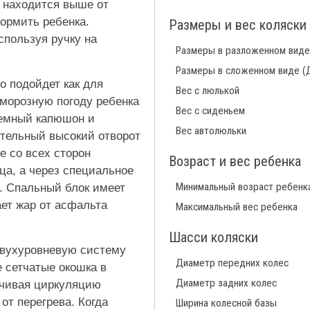
а находится выше от
ормить ребенка.
Размеры и вес коляски
спользуя ручку на
Размеры в разложенном виде
Размеры в сложенном виде (
о подойдет как для
Вес с люлькой
 морозную погоду ребенка
Вес с сиденьем
ъемный капюшон и
Вес автолюльки
ительный высокий отворот
е со всех сторон
Возраст и вес ребенка
ца, а через специальное
Минимальный возраст ребенк
. Спальный блок имеет
ает жар от асфальта
Максимальный вес ребенка
Шасси коляски
двухуровневую систему
Диаметр передних колес
 сетчатые окошка в
Диаметр задних колес
ечивая циркуляцию
от перегрева. Когда
Ширина колесной базы