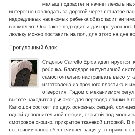
малыш подрастет и начнет лежать на 
интересно наблюдать за дорогой через сетчатое пан
надоедливых насекомых ребенка обезопасит антимо
в комплект. Она также подходит и для прогулочного
люльку можно поставить на пол, для этого на дне е
Прогулочный блок
Сиденье Carrello Epica адаптируется 
ребенка. Благодаря интуитивной сист
самостоятельно настраивать высоту 
изготовлена из прочного пластика и 
отверстия. Рядом с механизмом регу
высоте находится рычажок для перевода спинки в г
Капюшон состоит из двух основных секций, солнцез
одной дополнительной секции, скрытой под молние
смотровое окошко, прикрытое тканевой шторкой. В 
состоянии капор обеспечивает защиту от прямых с