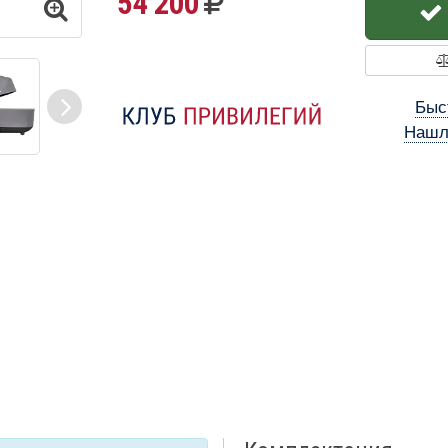
54 200
Быс
Нашл