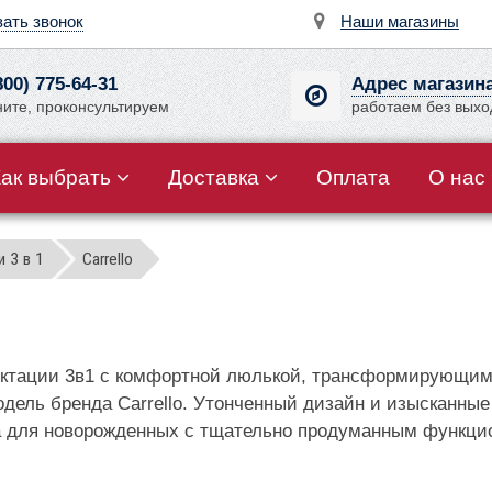
зать звонок
Наши магазины
800) 775-64-31
Адрес магазин
ните, проконсультируем
работаем без вых
Как выбрать
Доставка
Оплата
О нас
 3 в 1
Carrello
плектации 3в1 с комфортной люлькой, трансформирующи
дель бренда Carrello. Утонченный дизайн и изысканны
ка для новорожденных с тщательно продуманным функци