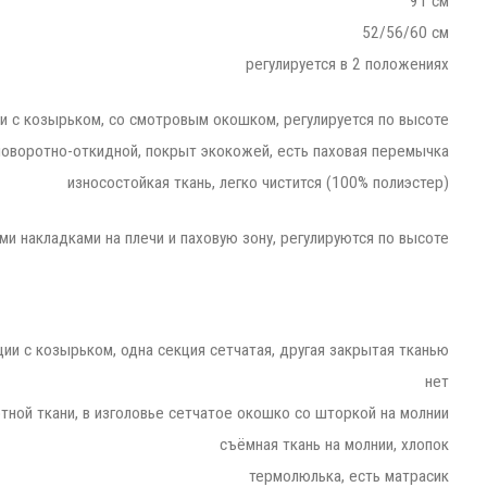
91 см
52/56/60 см
регулируется в 2 положениях
и с козырьком, со смотровым окошком, регулируется по высоте
поворотно-откидной, покрыт экокожей, есть паховая перемычка
износостойкая ткань, легко чистится (100% полиэстер)
ми накладками на плечи и паховую зону, регулируются по высоте
кции с козырьком, одна секция сетчатая, другая закрытая тканью
нет
отной ткани, в изголовье сетчатое окошко со шторкой на молнии
съёмная ткань на молнии, хлопок
термолюлька, есть матрасик