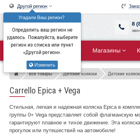
Другой регион
Зака
Угадали Ваш регион?
8 (
Определить ваш регион не
зво
удалось. Пожалуйста, выберите
регион из списка или пункт
Все товары
Акции
Магазины
«Другой регион».
Изменить
Все товары
Детские коляски
Детские коляски
Магазин детских колясок
Carrello Epica + Vega
Стильная, легкая и надежная коляска Epica в ком
группы 0+ Vega представляет собой флагманскую мо
гарантируют плавное и тихое движение. Эта коляс
прогулок или путешествий на автомобиле!