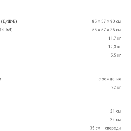
 (Д×Ш×В)
85 × 57 × 90 см
Д×Ш×В)
55 × 57 × 35 см
11,7 кг
12,3 кг
5,5 кг
а
с рождения
22 кг
21 см
29 см
35 см – спереди