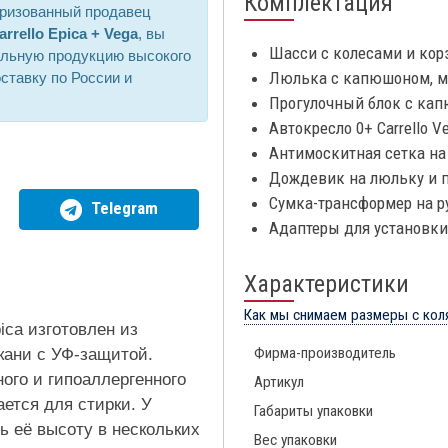
Комплектация
оризованный продавец
arrello Epica + Vega
, вы
Шасси с колесами и кор
альную продукцию высокого
Люлька с капюшоном, м
ставку по России и
Прогулочный блок с кап
Автокресло 0+ Carrello 
Антимоскитная сетка на
Дождевик на люльку и п
Сумка-трансформер на р
Telegram
Адаптеры для установки
Характеристики
Как мы снимаем размеры с кол
ica изготовлен из
Фирма-производитель
кани с УФ-защитой.
ого и гипоаллергенного
Артикул
ается для стирки. У
Габариты упаковки
ь её высоту в нескольких
Вес упаковки