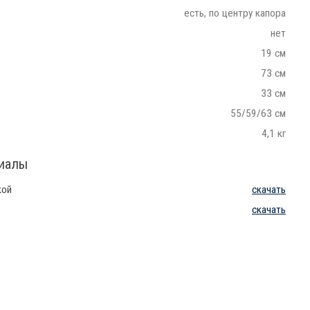
есть, по центру капора
нет
19 см
73 см
33 см
55/59/63 см
4,1 кг
риалы
кой
скачать
скачать