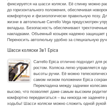
фиксируется на шасси коляски. Её спинку можно ра
до горизонтального положения, обеспечивая новор
комфортную и физиологически правильную позу. Дл
жизни в автолюльке Carrello Vega предусмотрен уп
вкладыш. Безопасность обеспечивают трехточечные
накладками. Объемный козырек надежно защищает ре
Переносить автолюльку удобно за специальную ручк
Шасси коляски 3в1 Epica
Carrello Epica отлично подходит для 
ростом. Коляска легко управляется од
высоты ручки. Её можно телескопическ
самом низком положении Epica сохран
Перекладина между задними колесами
высоко, что позволяет даже самым высоким родите
комфортно передвигаться – вы никогда не заденете
ходьбы! Шасси коляски можно сложить одной рукой