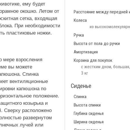
животике, ему будет
орамное окошко. Летом от
Расстояние между передней 
скитная сетка, входящая
Колеса
 блока. При необходимости
из высокомолекулярн
сть пластиковые ножки.
Ручка
Высота от пола до ручки
Амортизация
по мере взросления
Корзина для покупок
еме вы можете
с жестким дном, большая
3 кг
капюшона. Спинка
имеет вентиляционные
Сиденье
лировки капюшона по
оризонтальное положение.
Спинка
ащитного козырька и
Высота спинки
й. Сверху расположено
Глубина сиденья
полностью развернутом
Ширина сиденья
олнечных лучей или