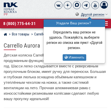
Другой регион
8 (800) 775-64-31
Угадали Ваш регион?
Определить ваш регион не
Все товары
Carrello
Магазин детских колясок
удалось. Пожалуйста, выберите
регион из списка или пункт «Другой
Carrello Aurora
регион».
Детская коляска Carrello Aurora отличается максимально
Изменить
продуманным функционалом для эксплуатации круглый
год. Шасси легко складывается вместе с реверсивным
прогулочным блоком, имеет ручку для переноски. Большая
и глубокая люлька оснащена объёмным капюшоном и
утеплённым чехолом на ножки, а также системой
вентиляции на лето. Прочная алюминиевая рама с
износостойкими резиновыми колёсами сделают любую
вашу прогулку идеальной!