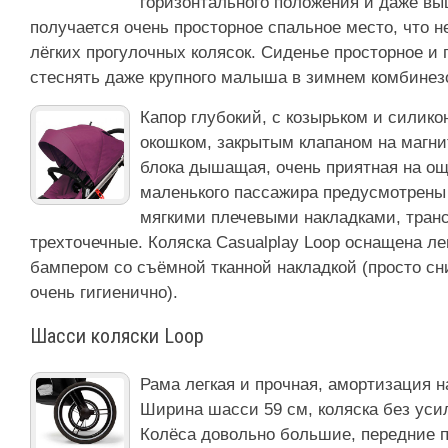
горизонтального положения и даже вы
получается очень просторное спальное место, что не
лёгких прогулочных колясок. Сиденье просторное и г
стеснять даже крупного малыша в зимнем комбинез
Капор глубокий, с козырьком и силик
окошком, закрытым клапаном на магнит
блока дышащая, очень приятная на ощ
маленького пассажира предусмотрены 
мягкими плечевыми накладками, тра
трехточечные. Коляска Casualplay Loop оснащена л
бампером со съёмной тканной накладкой (просто сн
очень гигиенично).
Шасси коляски Loop
Рама легкая и прочная, амортизация на
Ширина шасси 59 см, коляска без уси
Колёса довольно большие, передние 