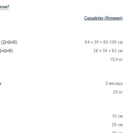
яски?
Casualplay
(Испания)
 (Д×Ш×В)
84 × 59 × 80-109 см
Д×Ш×В)
28 × 59 × 82 см
10,4 кг
а
3 месяца
20 кг
16 см
28 см