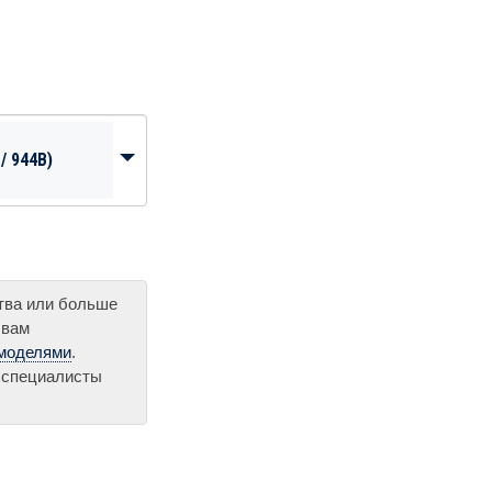
/ 944B)
ства или больше
 вам
 моделями
.
 специалисты