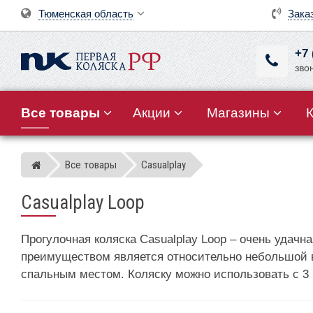
Тюменская область
Зака
+7 
зво
Все товары
Акции
Магазины
Все товары
Casualplay
Магазин детских колясок
Casualplay Loop
Прогулочная коляска Casualplay Loop – очень удач
преимуществом является относительно небольшой в
спальным местом. Коляску можно использовать с 3 м