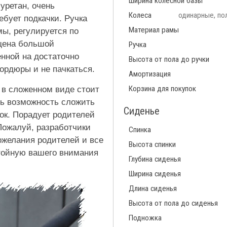
Ширина колесной базы
уретан, очень
Колеса
одинарные, по
ебует подкачки. Ручка
Материал рамы
мы, регулируется по
ащена большой
Ручка
нной на достаточно
Высота от пола до ручки
ордюры и не пачкаться.
Амортизация
Корзина для покупок
 в сложенном виде стоит
ть возможность сложить
Сиденье
лок. Порадует родителей
Пожалуй, разработчики
Спинка
ожелания родителей и все
Высота спинки
тойную вашего внимания
Глубина сиденья
Ширина сиденья
Длина сиденья
Высота от пола до сиденья
Подножка