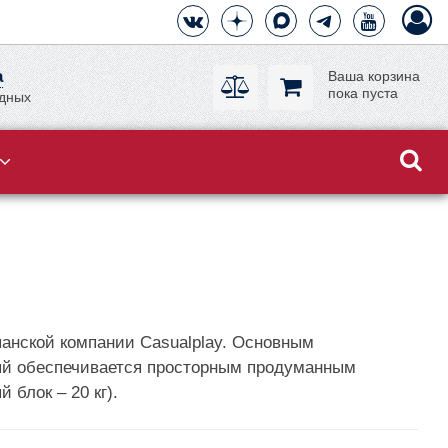
а
Ваша корзина
пока пуста
одных
панской компании Casualplay. Основным
рый обеспечивается просторным продуманным
 блок – 20 кг).