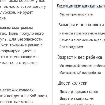
ше. Таким образом у вас
Как мы снимаем размеры с кол
 так часто встречается у
лубокое, не будет
Фирма-производитель
оне.
Размеры и вес коляски
оновым смотровым
ах. Ткань прогулочного
Размеры в разложенном виде
упь. Для безопасности
Размеры в сложенном виде (
5-ти точечные ремни с
Вес с сиденьем
нсформирующиеся в
Возраст и вес ребенка
егко отстегивающимся
имается и стирается,
Минимальный возраст ребенк
Максимальный вес ребенка
Шасси коляски
 всех 4-х колесах.
Диаметр передних колес
лий войдет в любой лифт.
Диаметр задних колес
поворотные можно