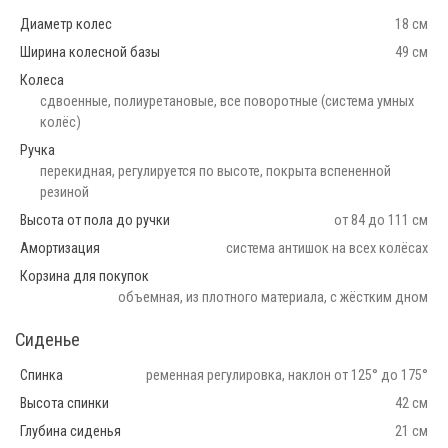
Диаметр колес
18 см
Ширина колесной базы
49 см
Колеса
сдвоенные, полиуретановые, все поворотные (система умных
колёс)
Ручка
перекидная, регулируется по высоте, покрыта вспененной
резиной
Высота от пола до ручки
от 84 до 111 см
Амортизация
система антишок на всех колёсах
Корзина для покупок
объемная, из плотного материала, с жёстким дном
Сиденье
Спинка
ременная регулировка, наклон от 125° до 175°
Высота спинки
42 см
Глубина сиденья
21 см