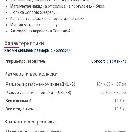
Фирменный дождевик на прогулочный блок.
Матерчатая накидка от солнца на прогулочный блок.
Люлька Concord Sleeper 2.0
Капюшон и накидка на ножки для люльки.
Мягкий матрасик в люльку.
Автокресло-переноска Concord Air.
Характеристики
Как мы снимаем размеры с коляски?
Фирма-производитель
Concord
(Германия)
Размеры и вес коляски
Размеры в разложенном виде (Д×Ш×В)
104 × 60 × 107 см
Размеры в сложенном виде (Д×Ш×В)
69 × 50 × 39 см
Вес с люлькой
15,8 кг
Вес с сиденьем
13,5 кг
Возраст и вес ребенка