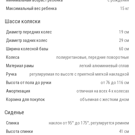
Минимальный возраст ребенка
с рождения
Максимальный вес ребенка
15 кг
Шасси коляски
Диаметр передних колес
19 см
Диаметр задних колес
29 см
Ширина колесной базы
60 см
Колеса
полиуретановые, передние поворотные
Материал рамы
легкий алюминиевый сплав
Ручка
регулируемая по высоте с приятной мягкой накладкой
Высота от пола до ручки
от 76 до 116 см
Амортизация
отличная на всех 4-х колесах
Корзина для покупок
объемная с жестким дном
Сиденье
Спинка
наклон от 95° до 175°, регулируется ремнем
Высота спинки
41 см