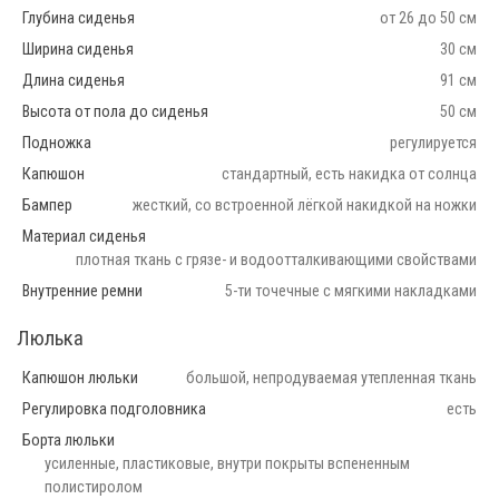
Глубина сиденья
от 26 до 50 см
Ширина сиденья
30 см
Длина сиденья
91 см
Высота от пола до сиденья
50 см
Подножка
регулируется
Капюшон
стандартный, есть накидка от солнца
Бампер
жесткий, со встроенной лёгкой накидкой на ножки
Материал сиденья
плотная ткань с грязе- и водоотталкивающими свойствами
Внутренние ремни
5-ти точечные с мягкими накладками
Люлька
Капюшон люльки
большой, непродуваемая утепленная ткань
Регулировка подголовника
есть
Борта люльки
усиленные, пластиковые, внутри покрыты вспененным
полистиролом