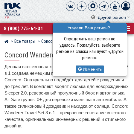
Другой регион
8 (800) 775-64-31
Угадали Ваш регион?
Определить ваш регион не
Все товары
Concord
Магазин детских колясок
удалось. Пожалуйста, выберите
регион из списка или пункт «Другой
Concord Wanderer Travel Set
регион».
Детская всесезонная коляска Concord Wanderer Travel Set 3
Изменить
в 1 создана немецким производителем детских товаров
Concord. Она идеально подойдёт для детей с рождения и
до трёх лет. В комплект входят люлька для новорожденных
Sleeper 2.0, реверсивный прогулочный блок и автолюлька
Air Safe группы 0+ для перевозки малыша в автомобиле. А
также силиконовый дождевик и накидка от солнца. Concord
Wanderer Travel Set 3 в 1 – прекрасное сочетание высокого
качества, оригинальных инженерных решений и стильного
дизайна.