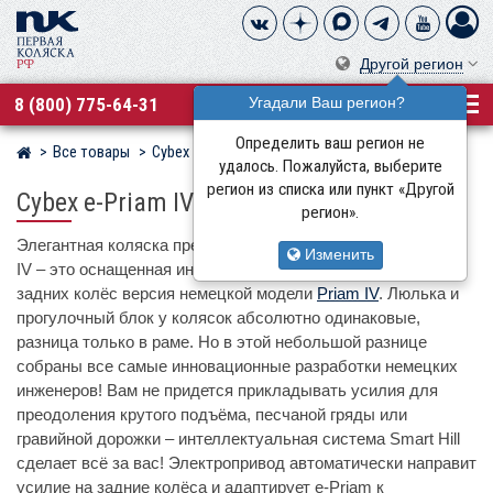
Другой регион
8 (800) 775-64-31
Угадали Ваш регион?
Определить ваш регион не
Все товары
Cybex
Магазин детских колясок
удалось. Пожалуйста, выберите
регион из списка или пункт «Другой
Cybex e-Priam IV
регион».
Элегантная коляска премиального сегмента Cybex e-Priam
Изменить
IV – это оснащенная интеллектуальным электроприводом
задних колёс версия немецкой модели
Priam IV
. Люлька и
прогулочный блок у колясок абсолютно одинаковые,
разница только в раме. Но в этой небольшой разнице
собраны все самые инновационные разработки немецких
инженеров! Вам не придется прикладывать усилия для
преодоления крутого подъёма, песчаной гряды или
гравийной дорожки – интеллектуальная система Smart Hill
сделает всё за вас! Электропривод автоматически направит
усилие на задние колёса и адаптирует e-Priam к