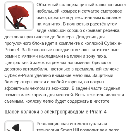
Объемный солнцезащитный капюшон имеет
небольшой козырек и сетчатое смотровое
окно, скрытое под текстильным клапаном
на магнитах. В полностью расстёгнутом
виде капюшон хорошо скрывает ребенка,
доставая практически до бампера. Дождевик для
прогулочного блока идет в комплекте с коляской Cybex e-
Priam 4. За безопасные поездки отвечают пятиточечные
ремни с мягкими накладками на плечи и зону паха.
Центральный замок на ремнях напоминает брелок от
дорогого автомобиля, настолько в премиальной коляске
Cybex e-Priam уделено внимание мелочам. Защитный
бампер открывается с любой стороны, он покрыт
эффектным чехлом из эко-кожи. В задней части сиденья
разместился карман для мелочей. Весь текстиль является
съемным, коляску легко будет содержать в чистоте.
Шасси коляски с электроприводом e-Priam 4
Революционная интеллектуальная
технология Smart Hill позволит вам легко