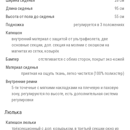
Ширина сиденья
26 см
Длина сиденья
95 см
Высота от пола до сиденья
55 см
Подножка
регулируется в 3 положениях
Капюшон
внутренний материал с защитой от ультрафиолета, две
основные секции, доп. секция на молнии с окошком на
магнитах из сетки, козырёк
Бампер
отстегивается с обеих сторон, покрыт эко-кожей
Материал сиденья
приятная на ощупь ткань, легко чистится (100% полиэстер)
Внутренние ремни
5-ти точечные с мягкими накладками на плечевую и паховую
зону, регулируются по высоте, есть дополнительная система
регулировки
Люлька
Капюшон люльки
трёхсекционный с доп. козырьком, в третьей секции окно из