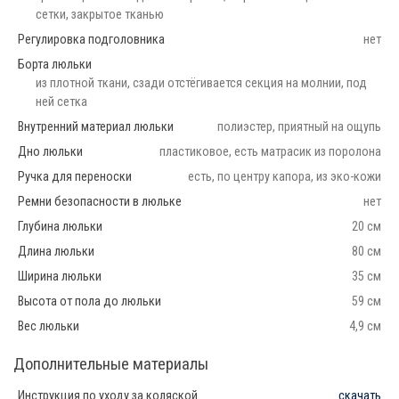
сетки, закрытое тканью
Регулировка подголовника
нет
Борта люльки
из плотной ткани, сзади отстёгивается секция на молнии, под
ней сетка
Внутренний материал люльки
полиэстер, приятный на ощупь
Дно люльки
пластиковое, есть матрасик из поролона
Ручка для переноски
есть, по центру капора, из эко-кожи
Ремни безопасности в люльке
нет
Глубина люльки
20 см
Длина люльки
80 см
Ширина люльки
35 см
Высота от пола до люльки
59 см
Вес люльки
4,9 см
Дополнительные материалы
Инструкция по уходу за коляской
скачать