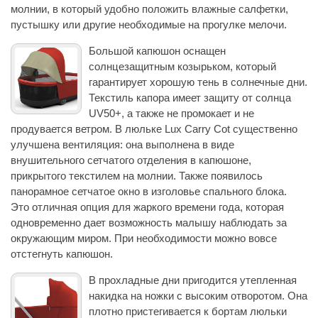
молнии, в который удобно положить влажные салфетки,
пустышку или другие необходимые на прогулке мелочи.
Большой капюшон оснащен
солнцезащитным козырьком, который
гарантирует хорошую тень в солнечные дни.
Текстиль капора имеет защиту от солнца
UV50+, а также не промокает и не
продувается ветром. В люльке Lux Carry Cot существенно
улучшена вентиляция: она выполнена в виде
внушительного сетчатого отделения в капюшоне,
прикрытого текстилем на молнии. Также появилось
панорамное сетчатое окно в изголовье спального блока.
Это отличная опция для жаркого времени года, которая
одновременно дает возможность малышу наблюдать за
окружающим миром. При необходимости можно вовсе
отстегнуть капюшон.
В прохладные дни пригодится утепленная
накидка на ножки с высоким отворотом. Она
плотно пристегивается к бортам люльки