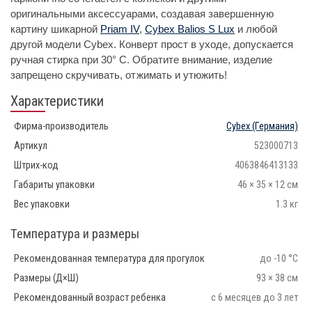
оригинальными аксессуарами, создавая завершенную
картину шикарной
Priam IV
,
Cybex Balios S Lux
и любой
другой модели Cybex. Конверт прост в уходе, допускается
ручная стирка при 30° С. Обратите внимание, изделие
запрещено скручивать, отжимать и утюжить!
Характеристики
Фирма-производитель
Cybex
(Германия)
Артикул
523000713
Штрих-код
4063846413133
Габариты упаковки
46 × 35 × 12 см
Вес упаковки
1.3 кг
Температура и размеры
Рекомендованная температура для прогулок
до -10 °С
Размеры (Д×Ш)
93 × 38 см
Рекомендованный возраст ребенка
с 6 месяцев до 3 лет