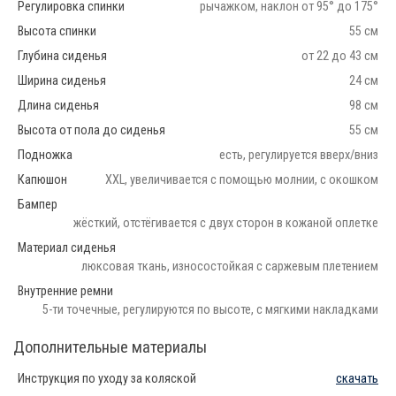
Регулировка спинки
рычажком, наклон от 95° до 175°
Высота спинки
55 см
Глубина сиденья
от 22 до 43 см
Ширина сиденья
24 см
Длина сиденья
98 см
Высота от пола до сиденья
55 см
Подножка
есть, регулируется вверх/вниз
Капюшон
XXL, увеличивается с помощью молнии, с окошком
Бампер
жёсткий, отстёгивается с двух сторон в кожаной оплетке
Материал сиденья
люксовая ткань, износостойкая с саржевым плетением
Внутренние ремни
5-ти точечные, регулируются по высоте, с мягкими накладками
Дополнительные материалы
Инструкция по уходу за коляской
скачать