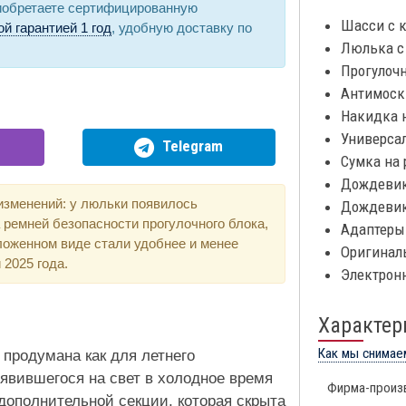
риобретаете сертифицированную
Шасси с к
й гарантией 1 год
, удобную доставку по
Люлька с
Прогулоч
Антимоски
Накидка н
Универса
Telegram
Сумка на 
Дождевик
 изменений: у люльки появилось
Дождевик 
 ремней безопасности прогулочного блока,
Адаптеры
ложенном виде стали удобнее и менее
Оригинал
 2025 года.
Электрон
Характер
Как мы снимае
 продумана как для летнего
оявившегося на свет в холодное время
Фирма-произ
дополнительной секции, которая скрыта