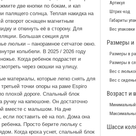
Артикул
жмите две кнопки по бокам, и кап
Штрих-код
и палящего солнца. Теплая накидка на
Габариты упа
ий отворот оснащен магнитным
идку и откинуть её в сторону. Для
Вес упаковки
иляции. Большая секция для
Размеры и 
ье люльки – панорамное сетчатое окно.
нутри колыбели. В 2025 / 2026 году
Размеры в р
ножье. Когда ребенок подрастет и
Размеры в с
смотреть через окошки на улицу.
Вес с люлько
ые материалы, которые легко снять для
Вес с сидень
третьей точки опоры на раме Espiro
Возраст и 
по плохой дороге. Спальный блок
а ручку на капюшоне. Он достаточно
Минимальный
мой вместе с малышом. На дне
Максимальны
 если поставить её на пол. Дома она
 ребенка. Просто берите люльку с
Шасси кол
дом. Когда кроха уснет, спальный блок