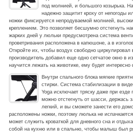
под молнией, и большого козырька. На
надежно защитит кроху от непогоды ил
ножки фиксируется непродуваемой молнией, высок
креплением. Это позволяет бесшумно отстегнуть нак
жарких дней у люльки предусмотрена система вент
проветривания расположена в капюшоне, а в изголов
Откройте их, чтобы воздух свободно циркулировал в
производитель добавил еще одно сетчатое окно в из
научится лежать на животике, ему будет интересно 
Внутри спального блока мягкие приятн
стирки. Система стабилизации в виде 
Yoga исключает тряску даже при езде 
можно отстегнуть от шасси, держась з
легкий, и вы сможете занести его до
расположены ножки, поэтому люлька не испачкается,
может служить кроваткой для дневного сна и отдыха
собой на кухню или в спальню, чтобы малыш был ря