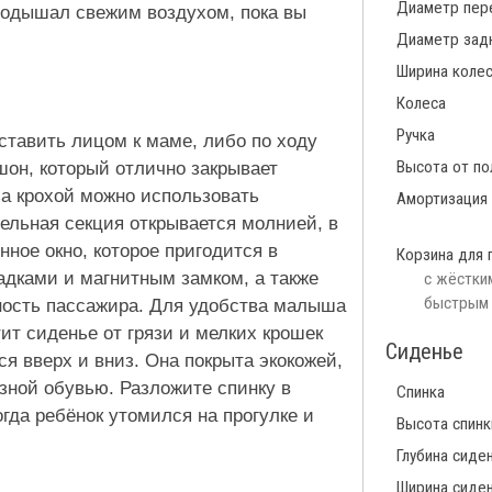
Диаметр пер
подышал свежим воздухом, пока вы
Диаметр зад
Ширина коле
Колеса
Ручка
ставить лицом к маме, либо по ходу
Высота от по
он, который отлично закрывает
а крохой можно использовать
Амортизация
ельная секция открывается молнией, в
ное окно, которое пригодится в
Корзина для 
адками и магнитным замком, а также
с жёстким
быстрым 
ность пассажира. Для удобства малыша
т сиденье от грязи и мелких крошек
Сиденье
я вверх и вниз. Она покрыта экокожей,
зной обувью. Разложите спинку в
Спинка
гда ребёнок утомился на прогулке и
Высота спинк
Глубина сиде
Ширина сиде