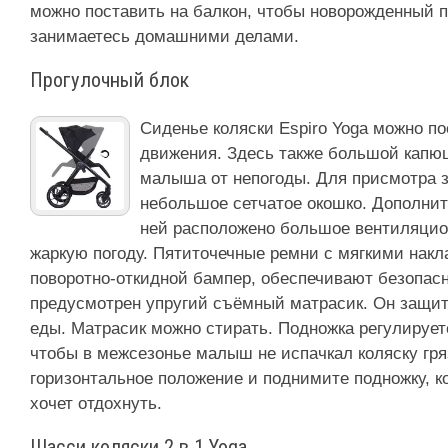
можно поставить на балкон, чтобы новорожденный 
занимаетесь домашними делами.
Прогулочный блок
Сиденье коляски Espiro Yoga можно по
движения. Здесь также большой капюш
малыша от непогоды. Для присмотра з
небольшое сетчатое окошко. Дополнит
ней расположено большое вентиляцион
жаркую погоду. Пятиточечные ремни с мягкими накл
поворотно-откидной бампер, обеспечивают безопас
предусмотрен упругий съёмный матрасик. Он защити
еды. Матрасик можно стирать. Подножка регулируетс
чтобы в межсезонье малыш не испачкал коляску гря
горизонтальное положение и поднимите подножку, ко
хочет отдохнуть.
Шасси коляски 2 в 1 Yoga