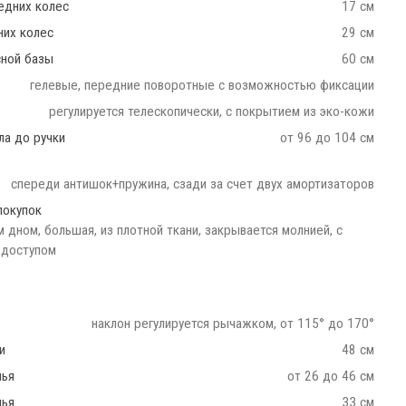
едних колес
17 см
них колес
29 см
сной базы
60 см
гелевые, передние поворотные с возможностью фиксации
регулируется телескопически, с покрытием из эко-кожи
ла до ручки
от 96 до 104 см
спереди антишок+пружина, сзади за счет двух амортизаторов
покупок
 дном, большая, из плотной ткани, закрывается молнией, с
доступом
наклон регулируется рычажком, от 115° до 170°
и
48 см
нья
от 26 до 46 см
нья
33 см