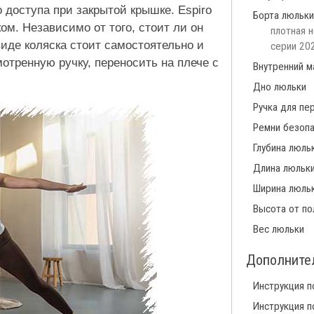
 доступа при закрытой крышке. Espiro
Борта люльки
ом. Независимо от того, стоит ли он
плотная н
иде коляска стоит самостоятельно и
серии 202
отренную ручку, переносить на плече с
Внутренний м
Дно люльки
Ручка для пе
Ремни безопа
Глубина люль
Длина люльк
Ширина люль
Высота от по
Вес люльки
Дополните
Инструкция п
Инструкция п