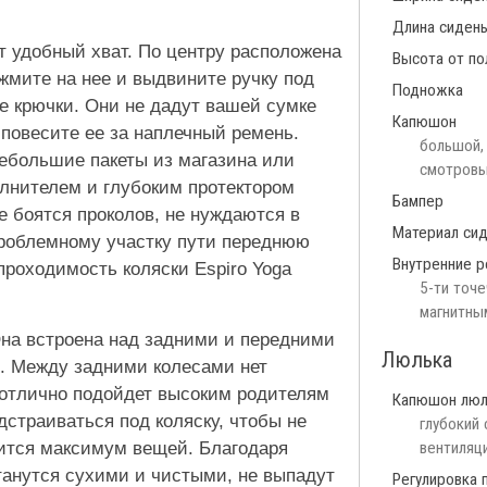
Длина сиден
т удобный хват. По центру расположена
Высота от по
жмите на нее и выдвините ручку под
Подножка
ые крючки. Они не дадут вашей сумке
Капюшон
 повесите ее за наплечный ремень.
большой, 
небольшие пакеты из магазина или
смотров
олнителем и глубоким протектором
Бампер
е боятся проколов, не нуждаются в
Материал си
 проблемному участку пути переднюю
Внутренние р
проходимость коляски Espiro Yoga
5-ти точ
магнитны
Она встроена над задними и передними
Люлька
. Между задними колесами нет
 отлично подойдет высоким родителям
Капюшон люл
страиваться под коляску, чтобы не
глубокий 
тится максимум вещей. Благодаря
вентиляц
танутся сухими и чистыми, не выпадут
Регулировка 