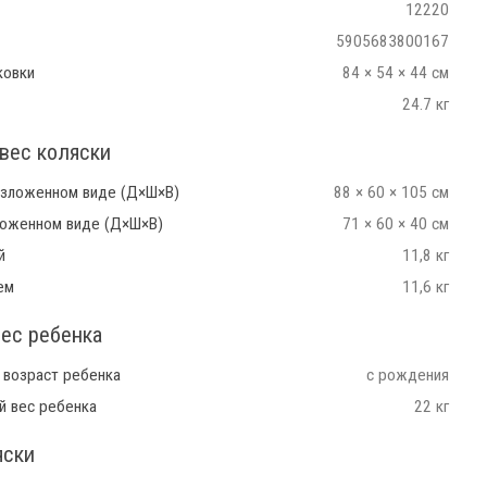
12220
5905683800167
ковки
84 × 54 × 44 см
24.7 кг
вес коляски
азложенном виде (Д×Ш×В)
88 × 60 × 105 см
ложенном виде (Д×Ш×В)
71 × 60 × 40 см
й
11,8 кг
ем
11,6 кг
вес ребенка
 возраст ребенка
с рождения
й вес ребенка
22 кг
яски