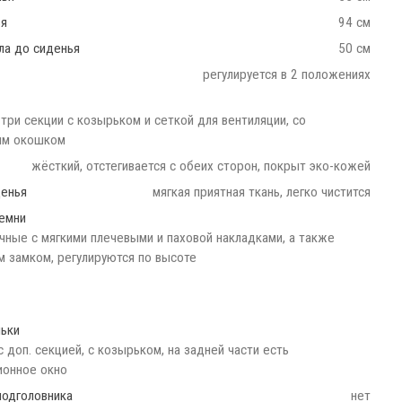
ья
94 см
ла до сиденья
50 см
регулируется в 2 положениях
три секции с козырьком и сеткой для вентиляции, со
ым окошком
жёсткий, отстегивается с обеих сторон, покрыт эко-кожей
денья
мягкая приятная ткань, легко чистится
емни
ечные с мягкими плечевыми и паховой накладками, а также
м замком, регулируются по высоте
ьки
с доп. секцией, с козырьком, на задней части есть
ионное окно
подголовника
нет