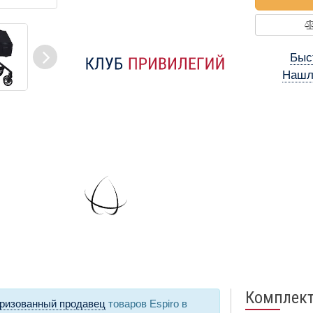
Быс
Нашл
Комплек
ризованный продавец
товаров Espiro в