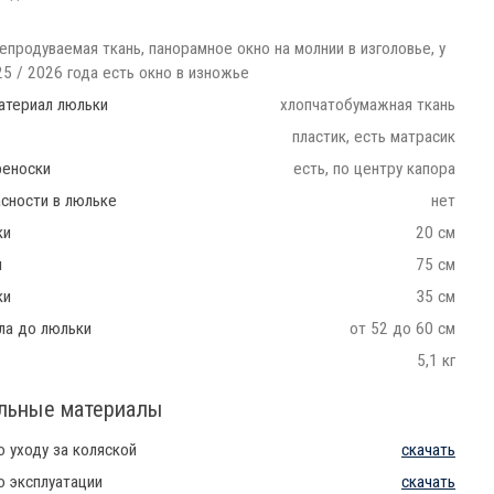
епродуваемая ткань, панорамное окно на молнии в изголовье, у
5 / 2026 года есть окно в изножье
атериал люльки
хлопчатобумажная ткань
пластик, есть матрасик
реноски
есть, по центру капора
сности в люльке
нет
ки
20 см
и
75 см
ки
35 см
ла до люльки
от 52 до 60 см
5,1 кг
льные материалы
о уходу за коляской
скачать
о эксплуатации
скачать