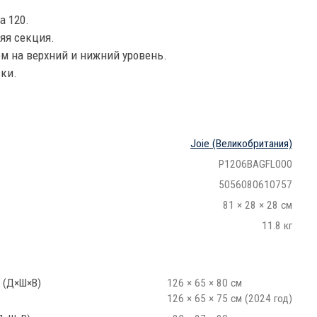
a 120.
яя секция.
м на верхний и нижний уровень.
ски.
Joie
(Великобритания)
P1206BAGFL000
5056080610757
81 × 28 × 28 см
11.8 кг
 (Д×Ш×В)
126 × 65 × 80 см
126 × 65 × 75 см (2024 год)