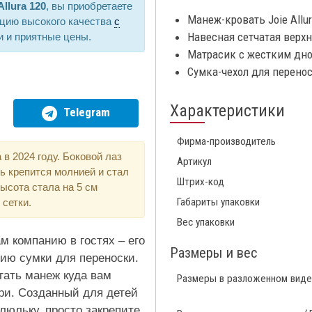
Allura 120
, вы приобретаете
Манеж-кровать Joie Allur
цию высокого качества
с
Навесная сетчатая верхн
и и приятные цены.
Матрасик с жестким дно
Сумка-чехол для перено
Характеристики
Telegram
Фирма-производитель
в 2024 году. Боковой лаз
Артикул
ь крепится молнией и стал
Штрих-код
ысота стала на 5 см
Габариты упаковки
сетки.
Вес упаковки
ам компанию в гостях – его
Размеры и вес
чию сумки для переноски.
гать манеж куда вам
Размеры в разложенном виде
и. Созданный для детей
 люльку, просто закрепите