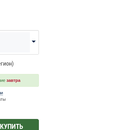
егион)
ние
завтра
ии
аты
КУПИТЬ