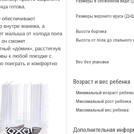
Размеры в сложенном виде (
нца готова.
Размеры верхнего яруса (Д×Ш
20 обеспечивают
 внутри манежа, а
Высота бортика
ет малыша от холода пола
Высота от пола до спального
, он сможет
тный «домик», расстегнув
товы к любой поездке с
Вес без упаковки
о поиграть и комфортно
Возраст и вес ребенка
Минимальный возраст ребенк
Максимальный рост ребенка
Максимальный вес ребенка
Дополнительная инфор