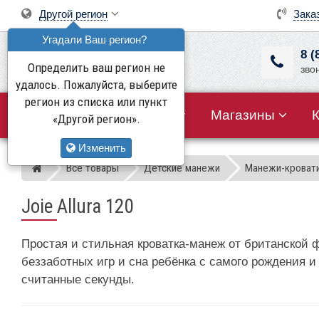
Другой регион
Зака
Угадали Ваш регион?
8 (
Определить ваш регион не
зво
удалось. Пожалуйста, выберите
регион из списка или пункт
Все товары
Акции
Магазины
«Другой регион».
Изменить
Все товары
Детские манежи
Манежи-кроват
Магазин детских колясок
Joie Allura 120
Простая и стильная кроватка-манеж от британской ф
беззаботных игр и сна ребёнка с самого рождения и 
считанные секунды.