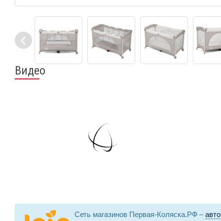
Видео
Сеть магазинов Первая-Коляска.РФ –
авто