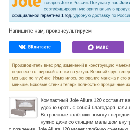
товаров Joie в России. Покупая у нас
Joie 
сертифицированную оригинальную продук
официальной гарантией 1 год
, удобную доставку по Росси
Напишите нам, проконсультируем
ВКонтакте
МАКС
Производитель внес ряд изменений в конструкцию манежа 
перенесен с широкой стенки на узкую. Верхний ярус тепер
меньше по глубине. Изменилось основание манежа и его в
меньше. Боковые стенки теперь полностью прозрачные из 
Компактный Joie Allura 120 составит в
удобно брать с собой благодаря нали
Встроенные колёсики помогут передви
нужно даже со спящим малышом внутр
с рождения, Joie Allura 120 имеет удобную съёмную