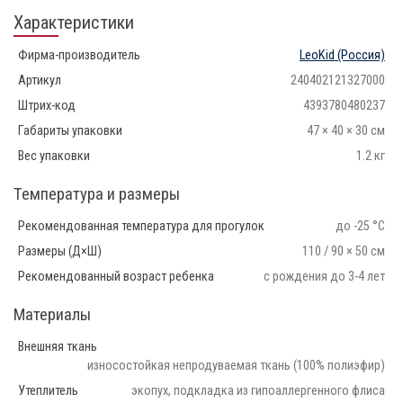
Характеристики
Фирма-производитель
LeoKid
(Россия)
Артикул
240402121327000
Штрих-код
4393780480237
Габариты упаковки
47 × 40 × 30 см
Вес упаковки
1.2 кг
Температура и размеры
Рекомендованная температура для прогулок
до -25 °С
Размеры (Д×Ш)
110 / 90 × 50 см
Рекомендованный возраст ребенка
с рождения до 3-4 лет
Материалы
Внешняя ткань
износостойкая непродуваемая ткань (100% полиэфир)
Утеплитель
экопух, подкладка из гипоаллергенного флиса