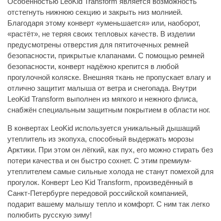
Особенностью LeoKid Transform является возможность
отстегнуть нижнюю секцию и закрыть низ молнией.
Благодаря этому конверт «уменьшается» или, наоборот,
«растёт», не теряя своих тепловых качеств. В изделии
предусмотрены отверстия для пятиточечных ремней
безопасности, прикрытые клапанами. С помощью ремней
безопасности, конверт надёжно крепится в любой
прогулочной коляске. Внешняя ткань не пропускает влагу и
отлично защитит малыша от ветра и снегопада. Внутри
LeoKid Transform выполнен из мягкого и нежного флиса,
снабжён специальным защитным покрытием в области ног.
В конвертах LeoKid используется уникальный дышащий
утеплитель из экопуха, способный выдержать морозы
Арктики. При этом он лёгкий, как пух, его можно стирать без
потери качества и он быстро сохнет. С этим премиум-
утеплителем самые сильные холода не станут помехой для
прогулок. Конверт Leo Kid Transform, произведённый в
Санкт-Петербурге передовой российской компанией,
подарит вашему малышу тепло и комфорт. С ним так легко
полюбить русскую зиму!