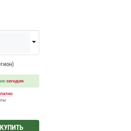
егион)
ние
сегодня
платно
аты
КУПИТЬ