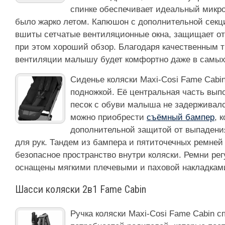
спинке обеспечивает идеальный микро
было жарко летом. Капюшон с дополнительной секц
вшиты сетчатые вентиляционные окна, защищает от 
при этом хороший обзор. Благодаря качественным 
вентиляции малышу будет комфортно даже в самых 
Сиденье коляски Maxi-Cosi Fame Cabi
подножкой. Её центральная часть выпо
песок с обуви малыша не задерживалс
можно приобрести
съёмный бампер
, 
дополнительной защитой от выпадения
для рук. Тандем из бампера и пятиточечных ремней
безопасное пространство внутри коляски. Ремни ре
оснащены мягкими плечевыми и паховой накладкам
Шасси коляски 2в1 Fame Cabin
Ручка коляски Maxi-Cosi Fame Cabin с