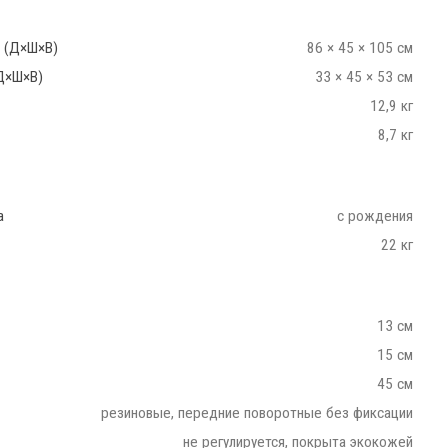
 (Д×Ш×В)
86 × 45 × 105 см
Д×Ш×В)
33 × 45 × 53 см
12,9 кг
8,7 кг
а
с рождения
22 кг
13 см
15 см
45 см
резиновые, передние поворотные без фиксации
не регулируется, покрыта экокожей