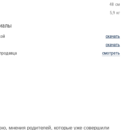
48 см
5,9 кг
риалы
кой
скачать
скачать
 продавца
смотреть
жно, мнения родителей, которые уже совершили