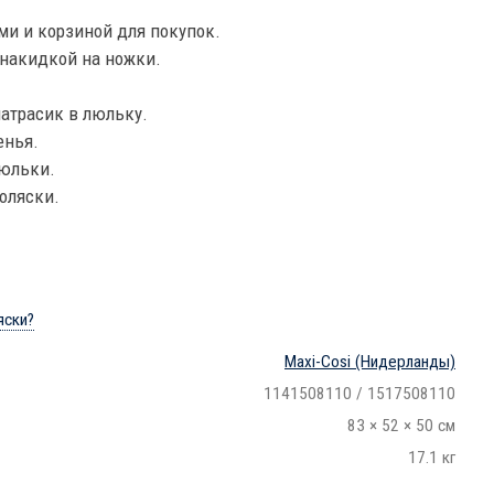
ми и корзиной для покупок.
накидкой на ножки.
атрасик в люльку.
енья.
люльки.
оляски.
яски?
Maxi-Cosi
(Нидерланды)
1141508110 / 1517508110
83 × 52 × 50 см
17.1 кг