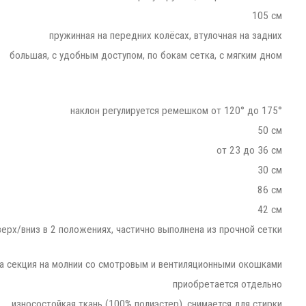
105 см
пружинная на передних колёсах, втулочная на задних
большая, с удобным доступом, по бокам сетка, с мягким дном
наклон регулируется ремешком от 120° до 175°
50 см
от 23 до 36 см
30 см
86 см
42 см
верх/вниз в 2 положениях, частично выполнена из прочной сетки
на секция на молнии со смотровым и вентиляционными окошками
приобретается отдельно
износостойкая ткань (100% полиэстер), снимается для стирки