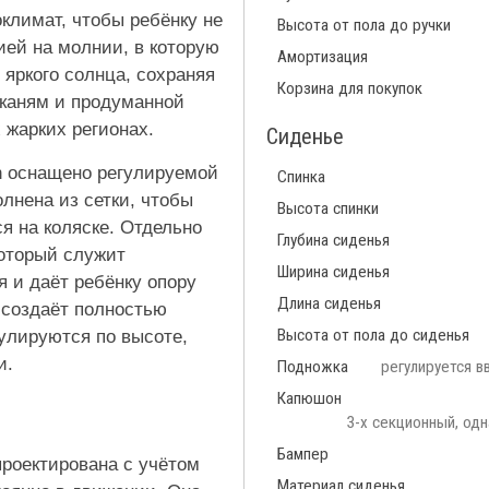
климат, чтобы ребёнку не
Высота от пола до ручки
ией на молнии, в которую
Амортизация
яркого солнца, сохраняя
Корзина для покупок
тканям и продуманной
жарких регионах.
Сиденье
n оснащено регулируемой
Спинка
лнена из сетки, чтобы
Высота спинки
я на коляске. Отдельно
Глубина сиденья
который служит
Ширина сиденья
 и даёт ребёнку опору
Длина сиденья
 создаёт полностью
Высота от пола до сиденья
гулируются по высоте,
и.
Подножка
регулируется в
Капюшон
3-х секционный, од
Бампер
проектирована с учётом
Материал сиденья