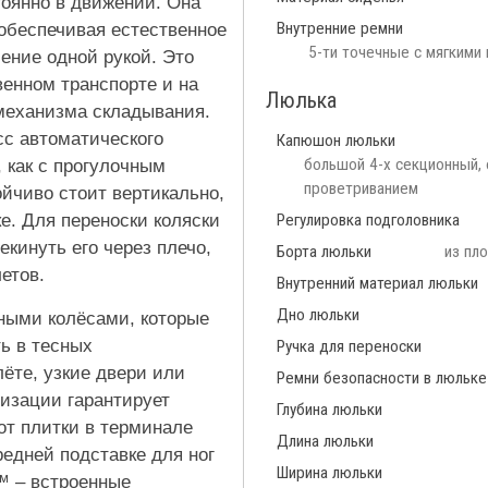
тоянно в движении. Она
Внутренние ремни
обеспечивая естественное
5-ти точечные с мягкими
ение одной рукой. Это
венном транспорте и на
Люлька
 механизма складывания.
сс автоматического
Капюшон люльки
большой 4-х секционный, 
 как с прогулочным
проветриванием
ойчиво стоит вертикально,
е. Для переноски коляски
Регулировка подголовника
кинуть его через плечо,
Борта люльки
из пл
етов.
Внутренний материал люльки
Дно люльки
ными колёсами, которые
ь в тесных
Ручка для переноски
лёте, узкие двери или
Ремни безопасности в люльке
изации гарантирует
Глубина люльки
от плитки в терминале
Длина люльки
редней подставке для ног
Ширина люльки
™ – встроенные