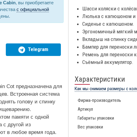
e Cabin
, вы приобретаете
Шасси коляски с колёса
ачества
с официальной
Люлька с капюшоном и 
цены.
Сиденье с капюшоном.
Эргономичный мягкий м
Вкладыш на спинку сид
Бампер для переноски 
Telegram
Ремень для переноски к
Съёмный аккумулятор.
Характеристики
in Cot предназначена для
Как мы снимаем размеры с кол
цев. Встроенная система
Фирма-производитель
однять голову и спинку
пищеварению.
Артикул
ктом памяти с одной
Габариты упаковки
а с другой из
Вес упаковки
ют в любое время года.