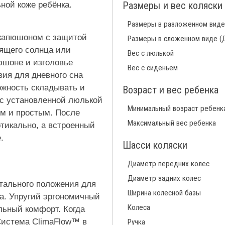
Размеры и вес коляски
ной коже ребёнка.
Размеры в разложенном виде
 капюшоном с защитой
Размеры в сложенном виде (
ящего солнца или
Вес с люлькой
юшоне и изголовье
Вес с сиденьем
ия для дневного сна
ожность складывать и
Возраст и вес ребенка
 с установленной люлькой
Минимальный возраст ребенк
ым и простым. После
Максимальный вес ребенка
тикально, а встроенный
.
Шасси коляски
Диаметр передних колес
Диаметр задних колес
нтального положения для
Ширина колесной базы
а. Упругий эргономичный
Колеса
льный комфорт. Когда
Система ClimaFlow™ в
Ручка