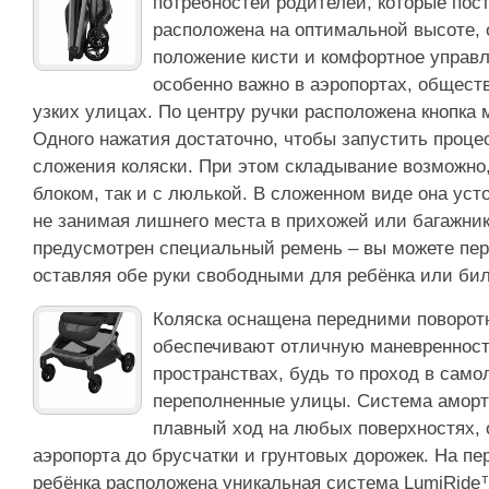
потребностей родителей, которые пос
расположена на оптимальной высоте, 
положение кисти и комфортное управл
особенно важно в аэропортах, общест
узких улицах. По центру ручки расположена кнопка
Одного нажатия достаточно, чтобы запустить проце
сложения коляски. При этом складывание возможно,
блоком, так и с люлькой. В сложенном виде она уст
не занимая лишнего места в прихожей или багажник
предусмотрен специальный ремень – вы можете пере
оставляя обе руки свободными для ребёнка или бил
Коляска оснащена передними поворот
обеспечивают отличную маневренност
пространствах, будь то проход в само
переполненные улицы. Система аморт
плавный ход на любых поверхностях, 
аэропорта до брусчатки и грунтовых дорожек. На пе
ребёнка расположена уникальная система LumiRide