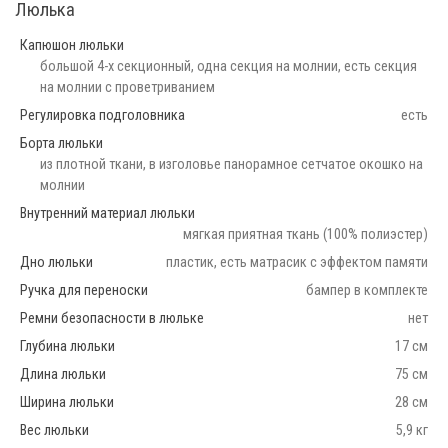
Люлька
Капюшон люльки
большой 4-х секционный, одна секция на молнии, есть секция
на молнии с проветриванием
Регулировка подголовника
есть
Борта люльки
из плотной ткани, в изголовье панорамное сетчатое окошко на
молнии
Внутренний материал люльки
мягкая приятная ткань (100% полиэстер)
Дно люльки
пластик, есть матрасик с эффектом памяти
Ручка для переноски
бампер в комплекте
Ремни безопасности в люльке
нет
Глубина люльки
17 см
Длина люльки
75 см
Ширина люльки
28 см
Вес люльки
5,9 кг