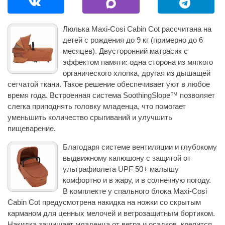
Люлька Maxi‑Cosi Cabin Cot рассчитана на
детей с рождения до 9 кг (примерно до 6
месяцев). Двусторонний матрасик с
эффектом памяти: одна сторона из мягкого
органического хлопка, другая из дышащей
сетчатой ткани. Такое решение обеспечивает уют в любое
время года. Встроенная система SoothingSlope™ позволяет
слегка приподнять головку младенца, что помогает
уменьшить количество срыгиваний и улучшить
пищеварение.
Благодаря системе вентиляции и глубокому
выдвижному капюшону с защитой от
ультрафиолета UPF 50+ малышу
комфортно и в жару, и в солнечную погоду.
В комплекте у спального блока Maxi‑Cosi
Cabin Cot предусмотрена накидка на ножки со скрытым
карманом для ценных мелочей и ветрозащитным бортиком.
Накидка защищает младенца от ветра и осадков, крепится