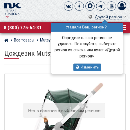
Другой регион
8 (800) 775-64-31
Угадали Ваш регион?
Определить ваш регион не
Все товары
Mutsy
Магазин детских колясок
удалось. Пожалуйста, выберите
регион из списка или пункт «Другой
Дождевик Mutsy
для сиденья коляски Nio
регион».
Изменить