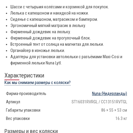
Шасси с четырьмя колёсами и корзинкой для покупок.
Люлька с капюшоном и накидкой на ножки.
Сиденье с капюшоном, матрасиком и бампером.
Эргономичный мягкий матрасик в люльку.
Фирменный дождевик на люльку.
Фирменный дождевик на прогулочный блок.
Встроенный тент от солнца на магнитах для люльки.
Органайзер в изножье люльки.
Адаптеры для установки автолюльки с разъёмами Maxi-Cosi и
фирменной люльки Nuna Lytl.
Характеристики
Как мы снимаем размеры с коляски?
Фирма-производитель
Nuna
(Нидерланды)
Артикул
ST16031RVRGL / CC13151RVTGL
Габариты упаковки
86 × 55 × 53 см
Вес упаковки
16.3 кг
Размеры и вес коляски