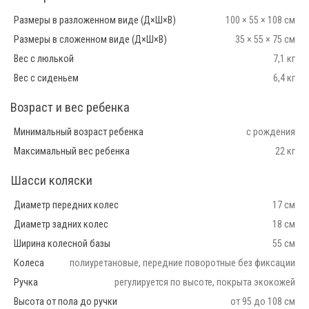
Размеры в разложенном виде (Д×Ш×В)
100 × 55 × 108 см
Размеры в сложенном виде (Д×Ш×В)
35 × 55 × 75 см
Вес с люлькой
7,1 кг
Вес с сиденьем
6,4 кг
Возраст и вес ребенка
Минимальный возраст ребенка
с рождения
Максимальный вес ребенка
22 кг
Шасси коляски
Диаметр передних колес
17 см
Диаметр задних колес
18 см
Ширина колесной базы
55 см
Колеса
полиуретановые, передние поворотные без фиксации
Ручка
регулируется по высоте, покрыта экокожей
Высота от пола до ручки
от 95 до 108 см