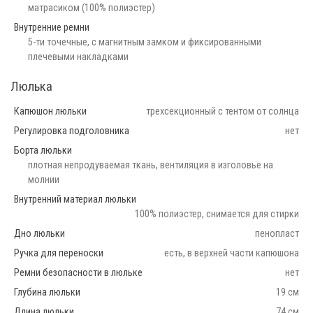
матрасиком (100% полиэстер)
Внутренние ремни
5-ти точечные, с магнитным замком и фиксированными
плечевыми накладками
Люлька
Капюшон люльки
трехсекционный с тентом от солнца
Регулировка подголовника
нет
Борта люльки
плотная непродуваемая ткань, вентиляция в изголовье на
молнии
Внутренний материал люльки
100% полиэстер, снимается для стирки
Дно люльки
пенопласт
Ручка для переноски
есть, в верхней части капюшона
Ремни безопасности в люльке
нет
Глубина люльки
19 см
Длина люльки
74 см