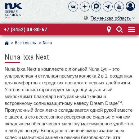
Тюменская область
+7 (3452) 38-80-67
Все товары
Nuna
Магазин детских колясок
Nuna Ixxa Next
Nuna Ixxa Next в комплекте с люлькой Nuna Lytl – это
ультралегкая и стильная премиум коляска 2 в 1, созданная
для комфортных городских прогулок с первых дней жизни.
Уютная люлька гарантирует младенцу идеальный
микроклимат благодаря натуральным тканям и
встроенному солнцезащитному навесу Dream Drape™.
Прогулочный блок легко складывается одной рукой вместе
с шасси, а его всесезонное реверсивное сиденье с мягким
вкладышем обеспечивает малышу максимальное удобство
в любую погоду. Благодаря отличной амортизации всех
колес и магнитной защелке ремней безопасности, эта