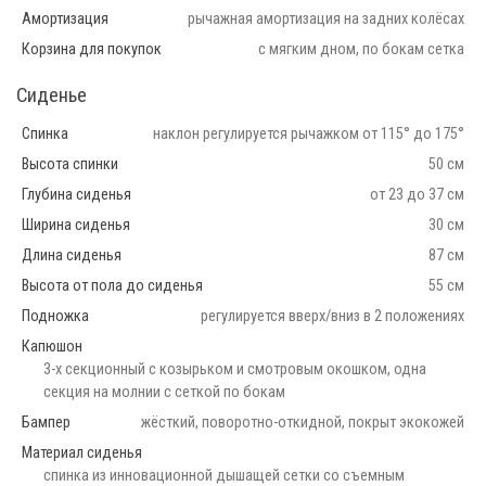
Амортизация
рычажная амортизация на задних колёсах
Корзина для покупок
с мягким дном, по бокам сетка
Сиденье
Спинка
наклон регулируется рычажком от 115° до 175°
Высота спинки
50 см
Глубина сиденья
от 23 до 37 см
Ширина сиденья
30 см
Длина сиденья
87 см
Высота от пола до сиденья
55 см
Подножка
регулируется вверх/вниз в 2 положениях
Капюшон
3-х секционный с козырьком и смотровым окошком, одна
секция на молнии с сеткой по бокам
Бампер
жёсткий, поворотно-откидной, покрыт экокожей
Материал сиденья
спинка из инновационной дышащей сетки со съемным