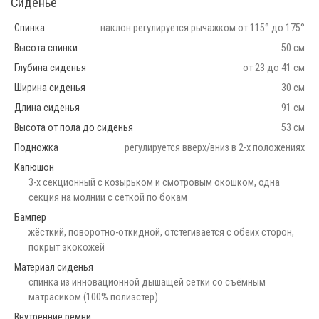
Сиденье
Спинка
наклон регулируется рычажком от 115° до 175°
Высота спинки
50 см
Глубина сиденья
от 23 до 41 см
Ширина сиденья
30 см
Длина сиденья
91 см
Высота от пола до сиденья
53 см
Подножка
регулируется вверх/вниз в 2-х положениях
Капюшон
3-х секционный с козырьком и смотровым окошком, одна
секция на молнии с сеткой по бокам
Бампер
жёсткий, поворотно-откидной, отстегивается с обеих сторон,
покрыт экокожей
Материал сиденья
спинка из инновационной дышащей сетки со съёмным
матрасиком (100% полиэстер)
Внутренние ремни