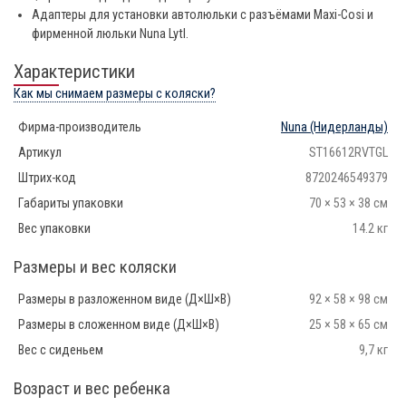
Адаптеры для установки автолюльки с разъёмами Maxi-Cosi и
фирменной люльки Nuna Lytl.
Характеристики
Как мы снимаем размеры с коляски?
Фирма-производитель
Nuna
(Нидерланды)
Артикул
ST16612RVTGL
Штрих-код
8720246549379
Габариты упаковки
70 × 53 × 38 см
Вес упаковки
14.2 кг
Размеры и вес коляски
Размеры в разложенном виде (Д×Ш×В)
92 × 58 × 98 см
Размеры в сложенном виде (Д×Ш×В)
25 × 58 × 65 см
Вес с сиденьем
9,7 кг
Возраст и вес ребенка