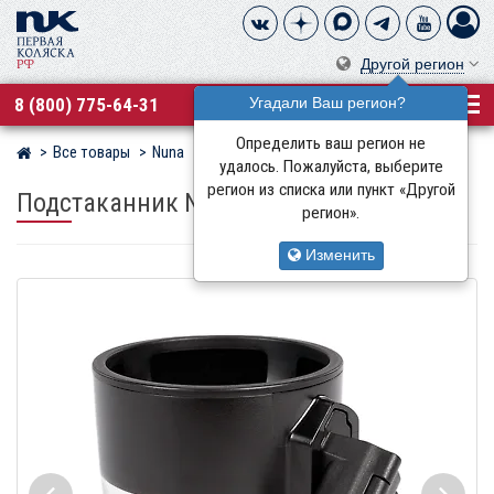
Другой регион
8 (800) 775-64-31
Угадали Ваш регион?
Определить ваш регион не
Все товары
Nuna
Магазин детских колясок
удалось. Пожалуйста, выберите
регион из списка или пункт «Другой
Подстаканник Nuna
для колясок серии Trvl
регион».
Изменить