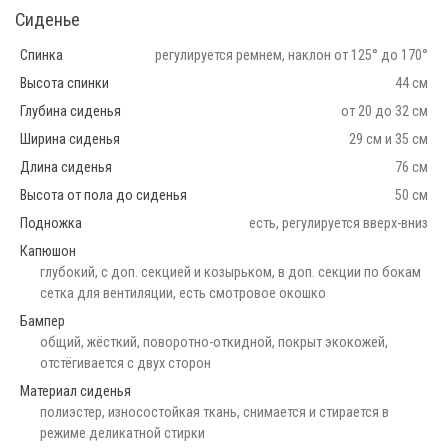
Сиденье
Спинка
регулируется ремнем, наклон от 125° до 170°
Высота спинки
44 см
Глубина сиденья
от 20 до 32 см
Ширина сиденья
29 см и 35 см
Длина сиденья
76 см
Высота от пола до сиденья
50 см
Подножка
есть, регулируется вверх-вниз
Капюшон
глубокий, с доп. секцией и козырьком, в доп. секции по бокам
сетка для вентиляции, есть смотровое окошко
Бампер
общий, жёсткий, поворотно-откидной, покрыт экокожей,
отстёгивается с двух сторон
Материал сиденья
полиэстер, износостойкая ткань, снимается и стирается в
режиме деликатной стирки