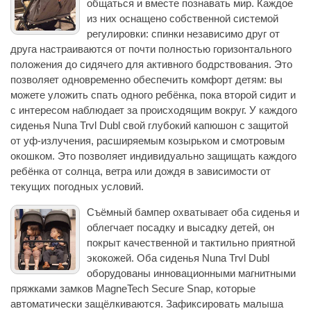
общаться и вместе познавать мир. Каждое
из них оснащено собственной системой
регулировки: спинки независимо друг от
друга настраиваются от почти полностью горизонтального
положения до сидячего для активного бодрствования. Это
позволяет одновременно обеспечить комфорт детям: вы
можете уложить спать одного ребёнка, пока второй сидит и
с интересом наблюдает за происходящим вокруг. У каждого
сиденья Nuna Trvl Dubl свой глубокий капюшон с защитой
от уф-излучения, расширяемым козырьком и смотровым
окошком. Это позволяет индивидуально защищать каждого
ребёнка от солнца, ветра или дождя в зависимости от
текущих погодных условий.
Съёмный бампер охватывает оба сиденья и
облегчает посадку и высадку детей, он
покрыт качественной и тактильно приятной
экокожей. Оба сиденья Nuna Trvl Dubl
оборудованы инновационными магнитными
пряжками замков MagneTech Secure Snap, которые
автоматически защёлкиваются. Зафиксировать малыша