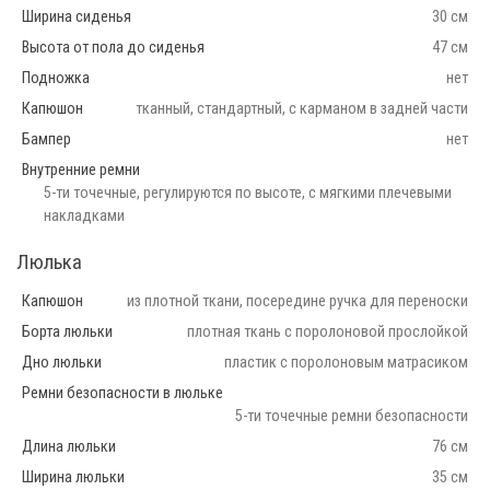
Ширина сиденья
30 см
Высота от пола до сиденья
47 см
Подножка
нет
Капюшон
тканный, стандартный, с карманом в задней части
Бампер
нет
Внутренние ремни
5-ти точечные, регулируются по высоте, с мягкими плечевыми
накладками
Люлька
Капюшон
из плотной ткани, посередине ручка для переноски
Борта люльки
плотная ткань с поролоновой прослойкой
Дно люльки
пластик с поролоновым матрасиком
Ремни безопасности в люльке
5-ти точечные ремни безопасности
Длина люльки
76 см
Ширина люльки
35 см