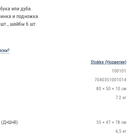
бука или дуба.
инка и подножка.
шт., шайбы 6 шт.
яски?
Stokke
(Норвегия)
100101
7040351001014
80 × 50 × 10 см
7.2 кг
 (Д×Ш×В)
55 × 47 × 78 см
6,5 кг