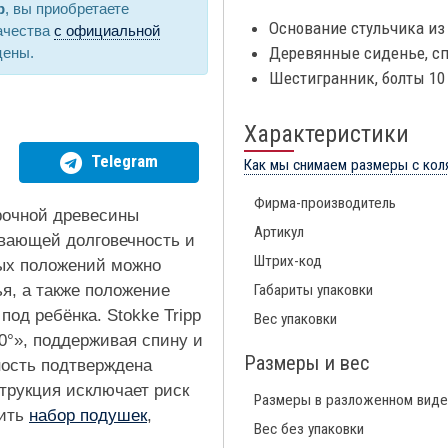
p
, вы приобретаете
Основание стульчика из 
ачества
с официальной
Деревянные сиденье, сп
цены.
Шестигранник, болты 10 
Характеристики
Telegram
Как мы снимаем размеры с кол
Фирма-производитель
прочной древесины
Артикул
ивающей долговечность и
Штрих-код
ых положений можно
я, а также положение
Габариты упаковки
под ребёнка. Stokke Tripp
Вес упаковки
0°», поддерживая спину и
Размеры и вес
ность подтверждена
трукция исключает риск
Размеры в разложенном виде
пить
набор подушек
,
Вес без упаковки