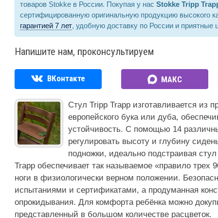
товаров Stokke в России. Покупая у нас
Stokke Tripp Trap
сертифицированную оригинальную продукцию высокого к
гарантией 7 лет
, удобную доставку по России и приятные 
Напишите нам, проконсультируем
ВКонтакте
МАКС
Стул Tripp Trapp изготавливается из 
европейского бука или дуба, обеспеч
устойчивость. С помощью 14 различн
регулировать высоту и глубину сидень
подножки, идеально подстраивая стул 
Trapp обеспечивает так называемое «правило трех 9
ноги в физиологически верном положении. Безопас
испытаниями и сертификатами, а продуманная конс
опрокидывания. Для комфорта ребёнка можно доку
представленный в большом количестве расцветок.