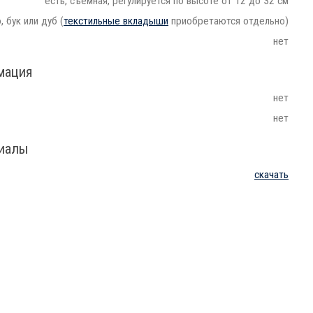
есть, съёмная, регулируется по высоте от 12 до 32 см
 бук или дуб (
текстильные вкладыши
приобретаются отдельно)
нет
мация
нет
нет
риалы
скачать