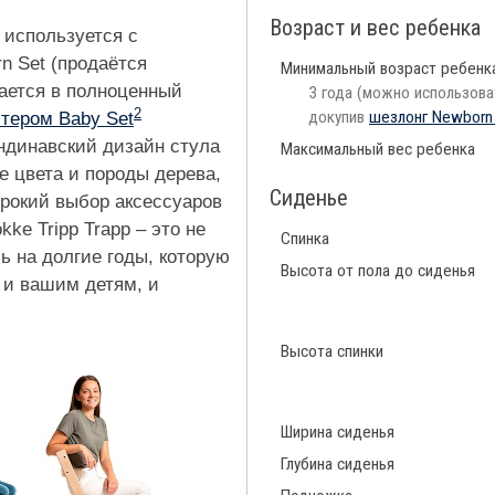
Возраст и вес ребенка
p используется с
n Set (продаётся
Минимальный возраст ребенк
щается в полноценный
3 года (можно использова
2
докупив
шезлонг Newborn
тером Baby Set
андинавский дизайн стула
Максимальный вес ребенка
 цвета и породы дерева,
Сиденье
рокий выбор аксессуаров
ke Tripp Trapp – это не
Спинка
ь на долгие годы, которую
Высота от пола до сиденья
 и вашим детям, и
Высота спинки
Ширина сиденья
Глубина сиденья