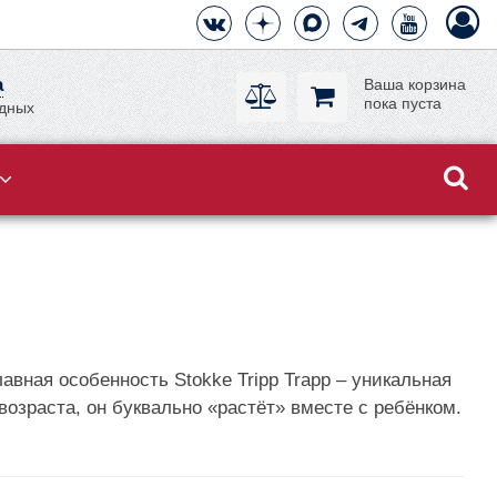
а
Ваша корзина
пока пуста
одных
авная особенность Stokke Tripp Trapp – уникальная
возраста, он буквально «растёт» вместе с ребёнком.