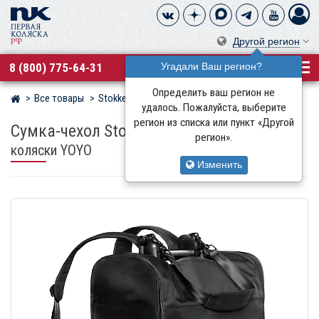
Другой регион
8 (800) 775-64-31
Угадали Ваш регион?
Определить ваш регион не
Все товары
Stokke
Магазин детских колясок
удалось. Пожалуйста, выберите
регион из списка или пункт «Другой
Сумка-чехол Stokke
для транспортировки
регион».
коляски YOYO
Изменить