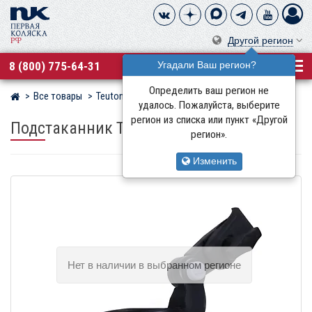
Другой регион
8 (800) 775-64-31
Угадали Ваш регион?
Определить ваш регион не
Все товары
Teutonia
Магазин детских колясок
удалось. Пожалуйста, выберите
регион из списка или пункт «Другой
Подстаканник Teutonia
для коляски Trio
регион».
Изменить