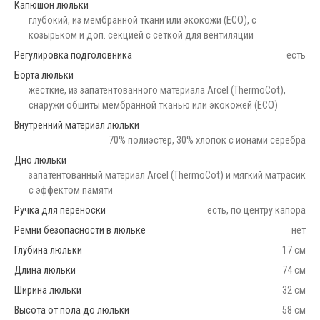
Капюшон люльки
глубокий, из мембранной ткани или экокожи (ECO), с
козырьком и доп. секцией с сеткой для вентиляции
Регулировка подголовника
есть
Борта люльки
жёсткие, из запатентованного материала Arcel (ThermoCot),
снаружи обшиты мембранной тканью или экокожей (ECO)
Внутренний материал люльки
70% полиэстер, 30% хлопок с ионами серебра
Дно люльки
запатентованный материал Arcel (ThermoCot) и мягкий матрасик
с эффектом памяти
Ручка для переноски
есть, по центру капора
Ремни безопасности в люльке
нет
Глубина люльки
17 см
Длина люльки
74 см
Ширина люльки
32 см
Высота от пола до люльки
58 см