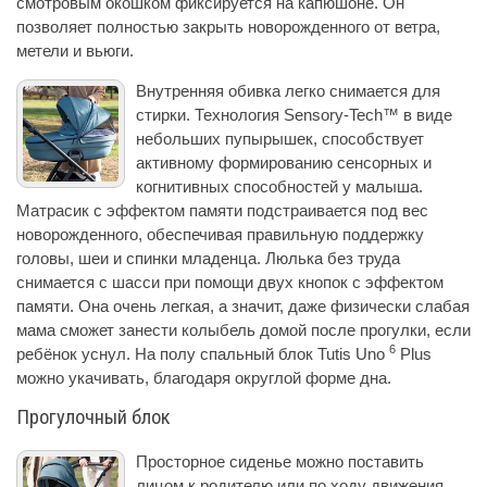
смотровым окошком фиксируется на капюшоне. Он
позволяет полностью закрыть новорожденного от ветра,
метели и вьюги.
Внутренняя обивка легко снимается для
стирки. Технология Sensory-Tech™ в виде
небольших пупырышек, способствует
активному формированию сенсорных и
когнитивных способностей у малыша.
Матрасик с эффектом памяти подстраивается под вес
новорожденного, обеспечивая правильную поддержку
головы, шеи и спинки младенца. Люлька без труда
снимается с шасси при помощи двух кнопок с эффектом
памяти. Она очень легкая, а значит, даже физически слабая
мама сможет занести колыбель домой после прогулки, если
6
ребёнок уснул. На полу спальный блок Tutis Uno
Plus
можно укачивать, благодаря округлой форме дна.
Прогулочный блок
Просторное сиденье можно поставить
лицом к родителю или по ходу движения.