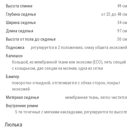
Высота спинки
49 см
Глубина сиденья
от 25 до 48 см
Ширина сиденья
34 см
Длина сиденья
97 см
Высота от пола до сиденья
50 см
Подножка
регулируется в 2 положениях, снизу обшита экокожей
Капюшон
большой, из мембранной ткани или экокожи (ECO), пять секций
с козырьком, две секции на молнии, одна из сетки
Бампер
поворотно-откидной, отстегивается с обеих сторон, покрыт
экокожей
Материал сиденья
мембранная ткань, легко чистится
Внутренние ремни
5-ти точечные с мягкими накладками, регулируются по высоте
Люлька