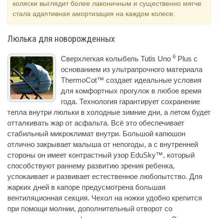
коляски выглядит более лаконичным и существенно мягче
стала адаптивная амортизация на каждом колесе.
Люлька для новорожденных
6
Сверхлегкая колыбель Tutis Uno
Plus с
основанием из ультрапрочного материала
ThermoCot™ создает идеальные условия
для комфортных прогулок в любое время
года. Технология гарантирует сохранение
тепла внутри люльки в холодные зимние дни, а летом будет
отталкивать жар от асфальта. Всё это обеспечивает
стабильный микроклимат внутри. Большой капюшон
отлично закрывает малыша от непогоды, а с внутренней
стороны он имеет контрастный узор EduSky™, который
способствуют раннему развитию зрения ребенка,
успокаивает и развивает естественное любопытство. Для
жарких дней в капоре предусмотрена большая
вентиляционная секция. Чехол на ножки удобно крепится
при помощи молнии, дополнительный отворот со