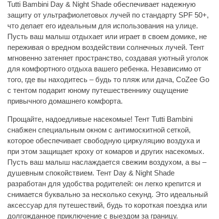
Tutti Bambini Day & Night Shade обеспечивает надежную
защиту от ультрафиолетовых лучей по стандарту SPF 50+,
что делает его идеальным для использования на улице.
Пусть ваш малыш отдыхает или играет в своем домике, не
переживая о вредном воздействии солнечных лучей. Тент
мгновенно затеняет пространство, создавая уютный уголок
для комфортного отдыха вашего ребенка. Независимо от
того, где вы находитесь – будь то пляж или дача, CoZee Go
с тентом подарит юному путешественнику ощущение
привычного домашнего комфорта.
Прощайте, надоедливые насекомые! Тент Tutti Bambini
снабжен специальным окном с антимоскитной сеткой,
которое обеспечивает свободную циркуляцию воздуха и
при этом защищает кроху от комаров и других насекомых.
Пусть ваш малыш наслаждается свежим воздухом, а вы –
душевным спокойствием. Тент Day & Night Shade
разработан для удобства родителей: он легко крепится и
снимается буквально за несколько секунд. Это идеальный
аксессуар для путешествий, будь то короткая поездка или
долгожданное приключение с выездом за границу.