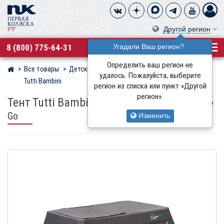
Другой регион
8 (800) 775-64-31
Угадали Ваш регион?
Определить ваш регион не
Все товары
Детские манежи
Манежи-кровати
Магазин детских колясок
удалось. Пожалуйста, выберите
Tutti Bambini
регион из списка или пункт «Другой
регион».
Тент Tutti Bambini
для манежа-кровати CoZee
Go
Изменить