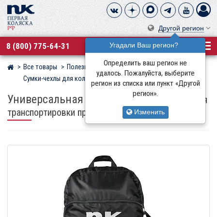
Другой регион
8 (800) 775-64-31
Угадали Ваш регион?
Определить ваш регион не
Все товары
Полезные аксессуары
Магазин детских колясок
удалось. Пожалуйста, выберите
Сумки-чехлы для колясок
Универсальные
регион из списка или пункт «Другой
регион».
Универсальная сумка-чехол Leo Baby
для
транспортировки прогулочных колясок
Изменить