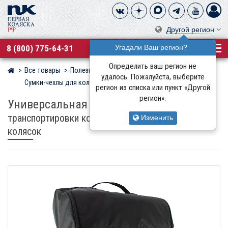
Другой регион
8 (800) 775-64-31
Угадали Ваш регион?
Определить ваш регион не
Все товары
Полезные аксессуары
Магазин детских колясок
удалось. Пожалуйста, выберите
Сумки-чехлы для колясок
Универсальные
регион из списка или пункт «Другой
регион».
Универсальная сумка Leo Baby
для
транспортировки компактных прогулочных
Изменить
колясок