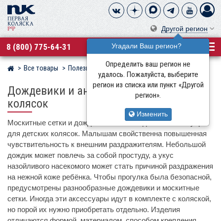
Другой регион
8 (800) 775-64-31
Угадали Ваш регион?
Определить ваш регион не
Все товары
Полезные аксессуары
Магазин детских колясок
удалось. Пожалуйста, выберите
регион из списка или пункт «Другой
Дождевики и антимоскитные сетки для
регион».
колясок
Изменить
Москитные сетки и дождевики – необходимые аксессуары
для детских колясок. Малышам свойственна повышенная
чувствительность к внешним раздражителям. Небольшой
дождик может повлечь за собой простуду, а укус
назойливого насекомого может стать причиной раздражения
на нежной коже ребёнка. Чтобы прогулка была безопасной,
предусмотрены разнообразные дождевики и москитные
сетки. Иногда эти аксессуары идут в комплекте с коляской,
но порой их нужно приобретать отдельно. Изделия
отличаются формой, материалом, способом крепления,