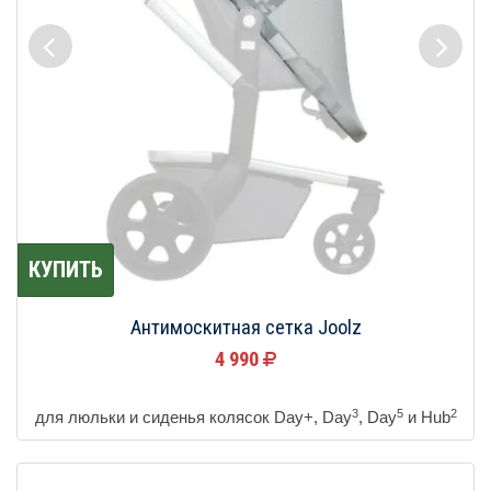
КУПИТЬ
Антимоскитная сетка Joolz
4 990
3
5
2
для люльки и сиденья колясок Day+, Day
, Day
и Hub