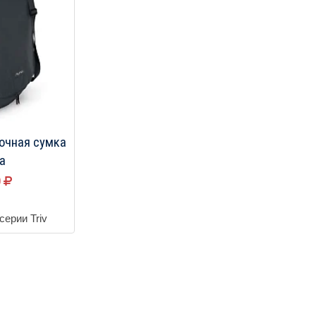
очная сумка
a
0
серии Triv