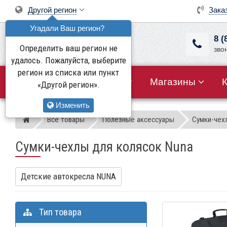
Другой регион
Зака
Угадали Ваш регион?
8 (
Определить ваш регион не
зво
удалось. Пожалуйста, выберите
регион из списка или пункт
Все товары
Акции
Магазины
«Другой регион».
Изменить
Все товары
Полезные аксессуары
Сумки-чех
Магазин детских колясок
Сумки-чехлы для колясок Nuna
Детские автокресла NUNA
Тип товара