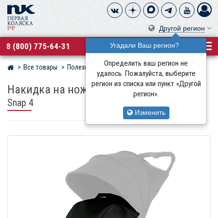
Другой регион
8 (800) 775-64-31
Угадали Ваш регион?
Определить ваш регион не
Все товары
Полезные аксессуары
Valco Baby
Магазин детских колясок
удалось. Пожалуйста, выберите
регион из списка или пункт «Другой
Накидка на ножки Valco Baby
для колясок
регион».
Snap 4
Изменить