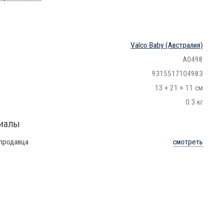
Valco Baby
(Австралия)
A0498
9315517104983
13 × 21 × 11 см
0.3 кг
риалы
 продавца
смотреть