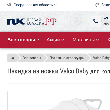
Свердловская область
Зака
+7 
зво
Все товары
Акции
Магазины
Все товары
Полезные аксессуары
Valco Baby
Магазин детских колясок
Накидка на ножки Valco Baby
для кол