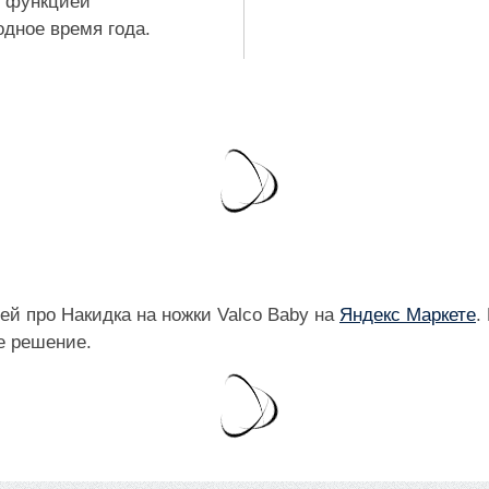
с функцией
дное время года.
й про Накидка на ножки Valco Baby на
Яндекс Маркете
.
е решение.