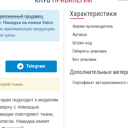
Характеристики
ризованный продавец
ас
Накидка на ножки Valco
Фирма-производитель
ую оригинальную продукцию
Артикул
ые цены.
Штрих-код
Габариты упаковки
Вес упаковки
Telegram
Дополнительные мате
Сертификат авторизованного
турой ткани.
оторая подходит к моделям
 сверху с помощью
акидки повторяют ткани,
лясок. Накидка имеет