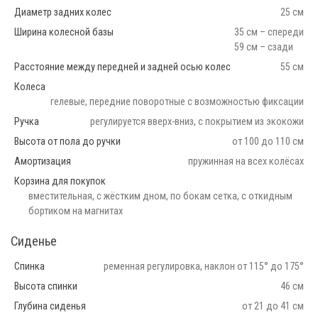
Диаметр задних колес
25 см
Ширина колесной базы
35 см – спереди
59 см – сзади
Расстояние между передней и задней осью колес
55 см
Колеса
гелевые, передние поворотные с возможностью фиксации
Ручка
регулируется вверх-вниз, с покрытием из экокожи
Высота от пола до ручки
от 100 до 110 см
Амортизация
пружинная на всех колёсах
Корзина для покупок
вместительная, с жёстким дном, по бокам сетка, с откидным
бортиком на магнитах
Сиденье
Спинка
ременная регулировка, наклон от 115° до 175°
Высота спинки
46 см
Глубина сиденья
от 21 до 41 см