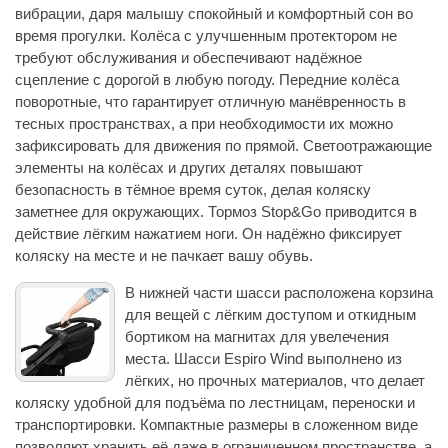
вибрации, даря малышу спокойный и комфортный сон во
время прогулки. Колёса с улучшенным протектором не
требуют обслуживания и обеспечивают надёжное
сцепление с дорогой в любую погоду. Передние колёса
поворотные, что гарантирует отличную манёвренность в
тесных пространствах, а при необходимости их можно
зафиксировать для движения по прямой. Светоотражающие
элементы на колёсах и других деталях повышают
безопасность в тёмное время суток, делая коляску
заметнее для окружающих. Тормоз Stop&Go приводится в
действие лёгким нажатием ноги. Он надёжно фиксирует
коляску на месте и не пачкает вашу обувь.
В нижней части шасси расположена корзина
для вещей с лёгким доступом и откидным
бортиком на магнитах для увелечения
места. Шасси Espiro Wind выполнено из
лёгких, но прочных материалов, что делает
коляску удобной для подъёма по лестницам, переноски и
транспортировки. Компактные размеры в сложенном виде
позволяют хранить её даже в ограниченном пространстве, а