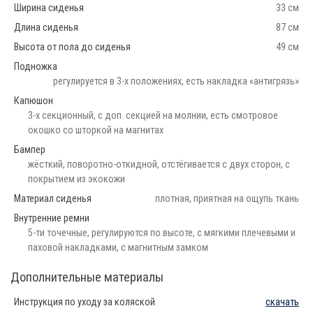
Ширина сиденья
33 см
Длина сиденья
87 см
Высота от пола до сиденья
49 см
Подножка
регулируется в 3-х положениях, есть накладка «антигрязь»
Капюшон
3-х секционный, с доп. секцией на молнии, есть смотровое
окошко со шторкой на магнитах
Бампер
жёсткий, поворотно-откидной, отстёгивается с двух сторон, с
покрытием из экокожи
Материал сиденья
плотная, приятная на ощупь ткань
Внутренние ремни
5-ти точечные, регулируются по высоте, с мягкими плечевыми и
паховой накладками, с магнитным замком
Дополнительные материалы
Инструкция по уходу за коляской
скачать