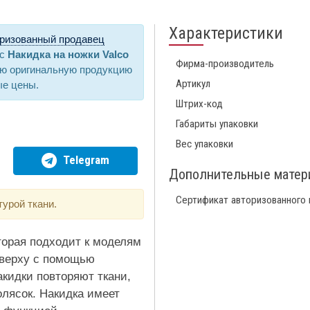
Характеристики
ризованный продавец
ас
Накидка на ножки Valco
Фирма-производитель
ую оригинальную продукцию
Артикул
ые цены.
Штрих-код
Габариты упаковки
Вес упаковки
Telegram
Дополнительные мате
Сертификат авторизованного
турой ткани.
оторая подходит к моделям
 сверху с помощью
акидки повторяют ткани,
лясок. Накидка имеет