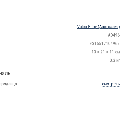
Valco Baby
(Австралия)
A0496
9315517104969
13 × 21 × 11 см
0.3 кг
риалы
 продавца
смотреть