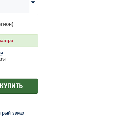
егион)
завтра
ии
аты
КУПИТЬ
трый заказ