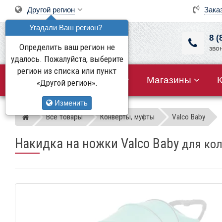
Другой регион
Зака
Угадали Ваш регион?
8 (
Определить ваш регион не
зво
удалось. Пожалуйста, выберите
регион из списка или пункт
Все товары
Акции
Магазины
«Другой регион».
Изменить
Все товары
Конверты, муфты
Valco Baby
Магазин детских колясок
Накидка на ножки Valco Baby
для кол