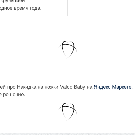
с функцией
дное время года.
й про Накидка на ножки Valco Baby на
Яндекс Маркете
.
е решение.