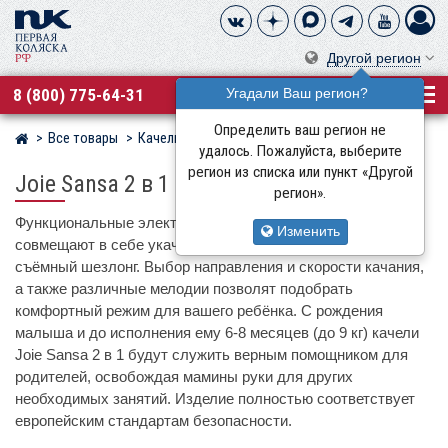
Другой регион
8 (800) 775-64-31
Угадали Ваш регион?
Определить ваш регион не
Все товары
Качели, шезлонги, коконы
Joie
Магазин детских колясок
удалось. Пожалуйста, выберите
регион из списка или пункт «Другой
Joie Sansa 2 в 1
регион».
Функциональные электрокачели Joie Sansa 2в1 успешно
Изменить
совмещают в себе укачивающую младенца качельку и
съёмный шезлонг. Выбор направления и скорости качания,
а также различные мелодии позволят подобрать
комфортный режим для вашего ребёнка. С рождения
малыша и до исполнения ему 6-8 месяцев (до 9 кг) качели
Joie Sansa 2 в 1 будут служить верным помощником для
родителей, освобождая мамины руки для других
необходимых занятий. Изделие полностью соответствует
европейским стандартам безопасности.