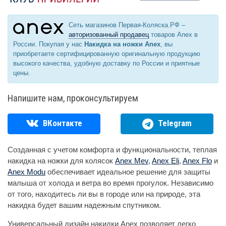
Сеть магазинов Первая-Коляска.РФ –
авторизованный продавец
товаров Anex в
России. Покупая у нас
Накидка на ножки Anex
, вы
приобретаете сертифицированную оригинальную продукцию
высокого качества, удобную доставку по России и приятные
цены.
Напишите нам, проконсультируем
ВКонтакте
Telegram
Созданная с учетом комфорта и функциональности, теплая
накидка на ножки для колясок
Anex Mev
,
Anex Eli
,
Anex Flo
и
Anex Modu
обеспечивает идеальное решение для защиты
малыша от холода и ветра во время прогулок. Независимо
от того, находитесь ли вы в городе или на природе, эта
накидка будет вашим надежным спутником.
Универсальный дизайн накидки Anex позволяет легко