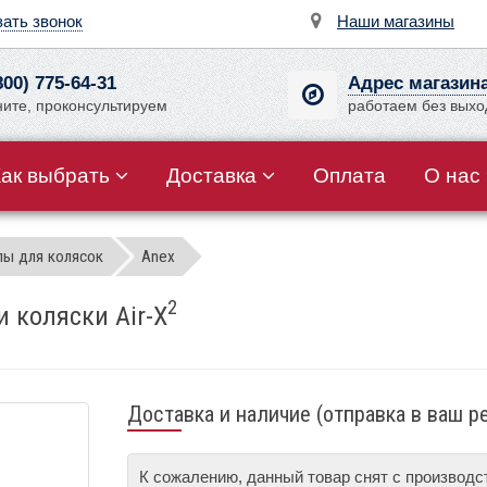
зать звонок
Наши магазины
800) 775-64-31
Адрес магазин
ните, проконсультируем
работаем без вых
Как выбрать
Доставка
Оплата
О нас
лы для колясок
Anex
2
 коляски Air-X
Доставка и наличие (отправка в ваш р
К сожалению, данный товар снят с производ