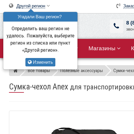
Другой регион
Зака
Угадали Ваш регион?
8 (
Определить ваш регион не
зво
удалось. Пожалуйста, выберите
регион из списка или пункт
Все товары
Акции
Магазины
«Другой регион».
Изменить
Все товары
Полезные аксессуары
Сумки-чех
Магазин детских колясок
Сумка-чехол Anex
для транспортировки