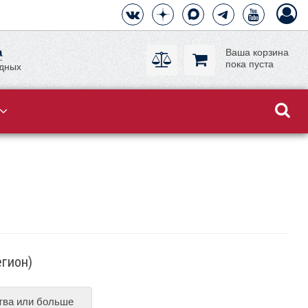
а
Ваша корзина
пока пуста
одных
егион)
ства или больше