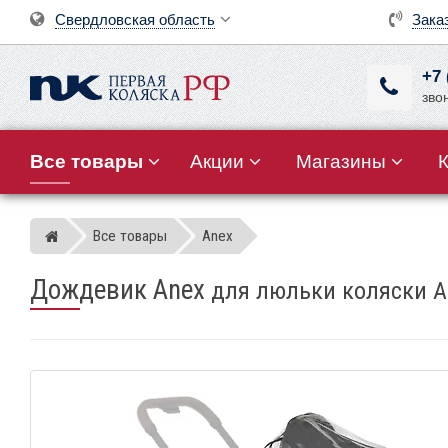
Свердловская область
Зака
+7 
зво
Все товары
Акции
Магазины
Все товары
Anex
Магазин детских колясок
Дождевик Anex
для люльки коляски A