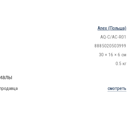
Anex
(Польша)
AQ-C/AC-R01
8885020503999
30 × 16 × 6 см
0.5 кг
риалы
 продавца
смотреть