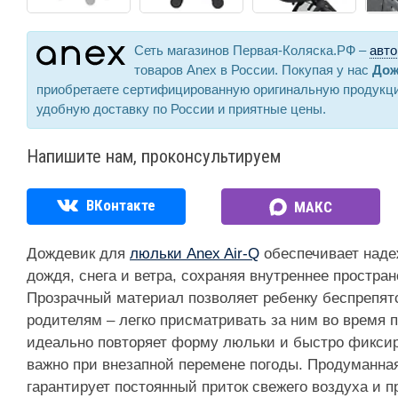
Сеть магазинов Первая-Коляска.РФ –
авто
товаров Anex в России. Покупая у нас
Дож
приобретаете сертифицированную оригинальную продукци
удобную доставку по России и приятные цены.
Напишите нам, проконсультируем
ВКонтакте
МАКС
Дождевик для
люльки Anex Air-Q
обеспечивает над
дождя, снега и ветра, сохраняя внутреннее простра
Прозрачный материал позволяет ребенку беспрепятс
родителям – легко присматривать за ним во время п
идеально повторяет форму люльки и быстро фиксир
важно при внезапной перемене погоды. Продуманна
гарантирует постоянный приток свежего воздуха и 