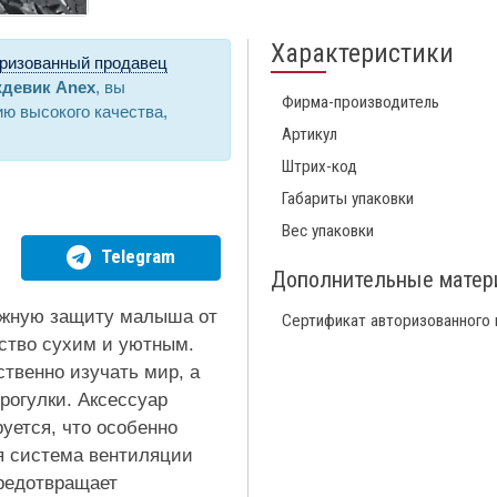
Характеристики
ризованный продавец
девик Anex
, вы
Фирма-производитель
ю высокого качества,
Артикул
Штрих-код
Габариты упаковки
Вес упаковки
Telegram
Дополнительные мате
ежную защиту малыша от
Сертификат авторизованного
нство сухим и уютным.
твенно изучать мир, а
рогулки. Аксессуар
уется, что особенно
я система вентиляции
предотвращает