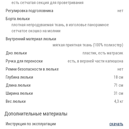
есть сетчатая секция для проветривания
Регулировка подголовника
нет
Борта люльки
плотная непродуваемая ткань, в изголовье панорамное
сетчатое окошко на молнии
Внутренний материал люльки
мягкая приятная ткань (100% полиэстер)
Дно люльки
пластик, есть матрасик
Ручка для переноски
есть, в верхней части капюшона
Ремни безопасности в люльке
нет
Глубина люльки
18 см
Длина люльки
71 см
Ширина люльки
31 см
Вес люльки
4,3 кг
Дополнительные материалы
Инструкция по эксплуатации
скачать