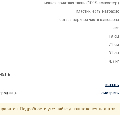
мягкая приятная ткань (100% полиэстер)
пластик, есть матрасик
есть, в верхней части капюшона
нет
18 см
71 см
31 см
4,3 кг
риалы
скачать
 продавца
смотреть
нравится. Подробности уточняйте у наших консультантов.