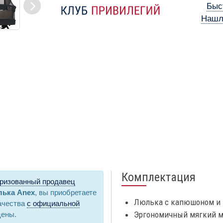
Быс
Нашл
Комплектация
ризованный продавец
ька Anex
, вы приобретаете
Люлька с капюшоном и 
ачества
с официальной
Эргономичный мягкий м
цены.