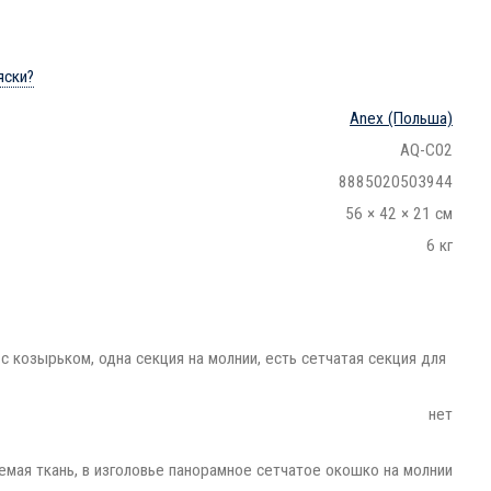
яски?
Anex
(Польша)
AQ-C02
8885020503944
56 × 42 × 21 см
6 кг
 козырьком, одна секция на молнии, есть сетчатая секция для
нет
емая ткань, в изголовье панорамное сетчатое окошко на молнии