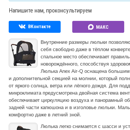
Напишите нам, проконсультируем
ВКонтакте
МАКС
Внутренние размеры люльки позволя
себя свободно даже в тёплом конверте
спальное место обеспечивает правиль
новорождённого, способствуя здорово
Люлька Anex Air-Q оснащена большим
и дополнительной секцией на молнии, который полн
от яркого солнца, ветра или лёгкого дождя. Для по
микроклимата предусмотрена двойная система вен
обеспечивает циркуляцию воздуха и панорамный обз
задней части капюшона и в изголовье люльки. Мал
комфортно даже в летний зной.
Люлька легко снимается с шасси и ус