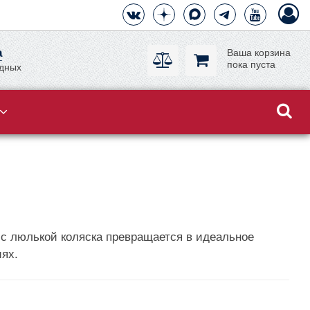
а
Ваша корзина
пока пуста
одных
 с люлькой коляска превращается в идеальное
иях.