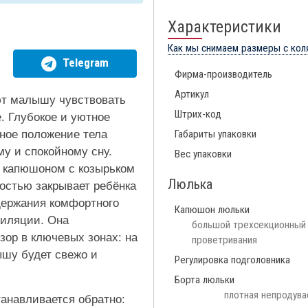
Характеристики
Как мы снимаем размеры с кол
Telegram
Фирма-производитель
Артикул
ют малышу чувствовать
Штрих-код
. Глубокое и уютное
ное положение тела
Габариты упаковки
му и спокойному сну.
Вес упаковки
 капюшоном с козырьком
Люлька
остью закрывает ребёнка
ддержания комфортного
Капюшон люльки
тиляции. Она
большой трехсекционный с
ор в ключевых зонах: на
проветривания
ышу будет свежо и
Регулировка подголовника
Борта люльки
плотная непродува
танавливается обратно: