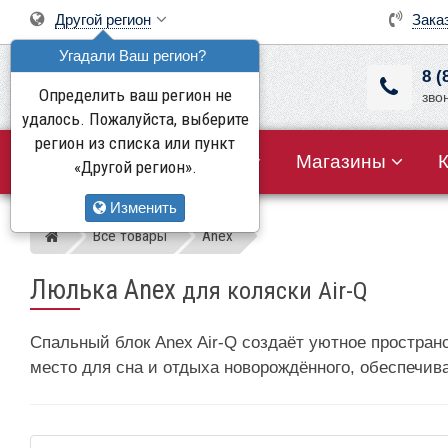
Другой регион
Зака
Угадали Ваш регион?
8 (
Определить ваш регион не
зво
удалось. Пожалуйста, выберите
регион из списка или пункт
Все товары
Акции
Магазины
«Другой регион».
Изменить
Все товары
Anex
Магазин детских колясок
Люлька Anex
для коляски Air-Q
Спальный блок Anex Air-Q создаёт уютное простран
место для сна и отдыха новорождённого, обеспечив