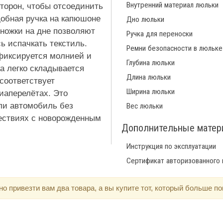
Внутренний материал люльки
сторон, чтобы отсоединить
добная ручка на капюшоне
Дно люльки
 ножки на дне позволяют
Ручка для переноски
сь испачкать текстиль.
Ремни безопасности в люльке
 фиксируется молнией и
Глубина люльки
а легко складывается
Длина люльки
соответствует
Ширина люльки
иаперелётах. Это
или автомобиль без
Вес люльки
шествиях с новорожденным
Дополнительные мате
Инструкция по эксплуатации
Сертификат авторизованного
 привезти вам два товара, а вы купите тот, который больше по