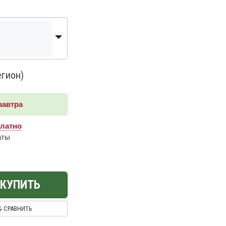
егион)
завтра
платно
аты
КУПИТЬ
СРАВНИТЬ