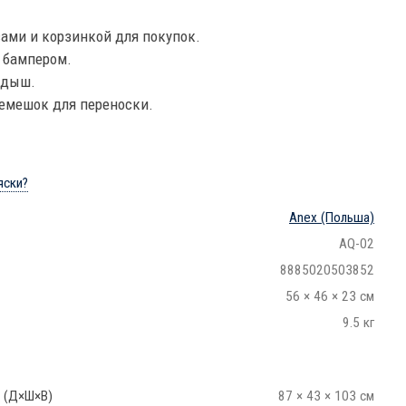
сами и корзинкой для покупок.
 бампером.
адыш.
емешок для переноски.
яски?
Anex
(Польша)
AQ-02
8885020503852
56 × 46 × 23 см
9.5 кг
 (Д×Ш×В)
87 × 43 × 103 см