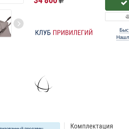
34 800
Быс
Нашл
Комплектация
ризованный продавец