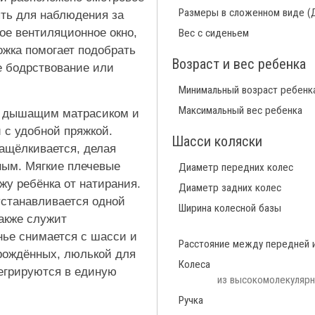
Размеры в сложенном виде (
ыть для наблюдения за
ое вентиляционное окно,
Вес с сиденьем
ожка помогает подобрать
Возраст и вес ребенка
е бодрствование или
Минимальный возраст ребенк
Максимальный вес ребенка
м дышащим матрасиком и
 с удобной пряжкой.
Шасси коляски
ащёлкивается, делая
ным. Мягкие плечевые
Диаметр передних колес
жу ребёнка от натирания.
Диаметр задних колес
устанавливается одной
Ширина колесной базы
также служит
ье снимается с шасси и
Расстояние между передней 
орождённых, люлькой для
Колеса
тегрируются в единую
из высокомолекулярн
Ручка