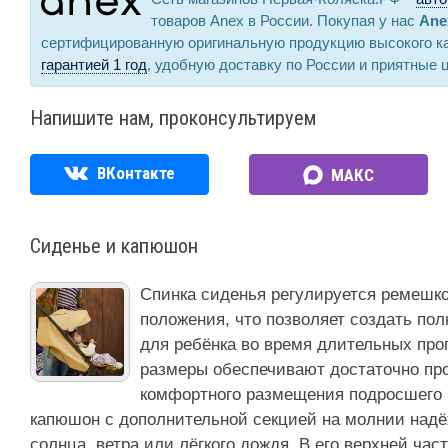
товаров Anex в России. Покупая у нас
Ane
сертифицированную оригинальную продукцию высокого к
гарантией 1 год
, удобную доставку по России и приятные 
Напишите нам, проконсультируем
ВКонтакте
МАКС
Сиденье и капюшон
Спинка сиденья регулируется ремешко
положения, что позволяет создать по
для ребёнка во время длительных про
размеры обеспечивают достаточно пр
комфортного размещения подросшего
капюшон с дополнительной секцией на молнии надё
солнца, ветра или лёгкого дождя. В его верхней ча