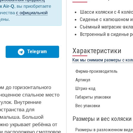
x Air-Q
, вы приобретаете
Шасси коляски с 4 колё
ачества
с официальной
Сиденье с капюшоном и
цены.
Съёмный матрасик-вкл
Встроенный в сиденье р
Характеристики
Telegram
Как мы снимаем размеры с кол
Фирма-производитель
Артикул
м до горизонтального
Штрих-код
лноценное спальное место
Габариты упаковки
гулок. Внутренние
Вес упаковки
остранства для
 малыша. Большой
Размеры и вес коляски
жно укрывает ребёнка от
Размеры в разложенном виде
сти расположено смотровое