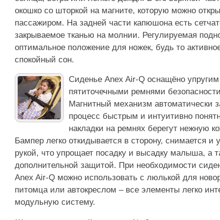
окошко со шторкой на магните, которую можно откр
пассажиром. На задней части капюшона есть сетчат
закрываемое тканью на молнии. Регулируемая подн
оптимальное положение для ножек, будь то активно
спокойный сон.
Сиденье Anex Air-Q оснащёно упруги
пятиточечными ремнями безопасности
Магнитный механизм автоматически з
процесс быстрым и интуитивно понят
накладки на ремнях берегут нежную ко
Бампер легко откидывается в сторону, снимается и 
рукой, что упрощает посадку и высадку малыша, а 
дополнительной защитой. При необходимости сиден
Anex Air-Q можно использовать с люлькой для нов
питомца или автокреслом – все элементы легко ин
модульную систему.