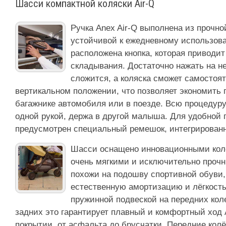
Шасси компактной коляски Air-Q
Ручка Anex Air-Q выполнена из прочно
устойчивой к ежедневному использова
расположена кнопка, которая приводи
складывания. Достаточно нажать на н
сложится, а коляска сможет самостоят
вертикальном положении, что позволяет экономить 
багажнике автомобиля или в поезде. Всю процедур
одной рукой, держа в другой малыша. Для удобной 
предусмотрен специальный ремешок, интегрированн
Шасси оснащено инновационными колё
очень мягкими и исключительно прочн
похожи на подошву спортивной обуви,
естественную амортизацию и лёгкость
пружинной подвеской на передних кол
задних это гарантирует плавный и комфортный ход 
покрытии, от асфальта до брусчатки. Передние колё