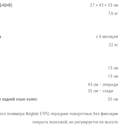
Д×Ш×В)
27 × 43 × 53 см
7,6 кг
а
с 6 месяцев
22 кг
13 см
13 см
43 см – спереди
35 см – сзади
и задней осью колес
55 см
ого полимера Airglide ETPU, передние поворотные без фиксации
покрыта экокожей, не регулируется по высоте