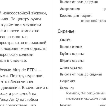
Высота от пола до ручки
Амортизация
пр
й износостойкой экокожи,
Корзина для покупок
нию. По центру ручки
из плотной ткан
т в действие механизм
Сиденье
её и шасси компактно
ельно стоять в
Спинка
пространство в прихожей,
Высота спинки
у сложения можно делать
Глубина сиденья
переноски коляски
ый в сиденье.
Ширина сиденья
Длина сиденья
сами Airglide ETPU –
Высота от пола до сиденья
ыми. По структуре они
Подножка
 что обеспечивает
 движения. В сочетании с
Капюшон
большой, 3-х секционный 
есах и рычажной на
смотровым окошком с кла
Anex Air-Q на любом
са поворотные, что
Бампер
жёс