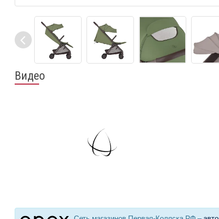
Видео
Сеть магазинов Первая-Коляска.РФ –
авто