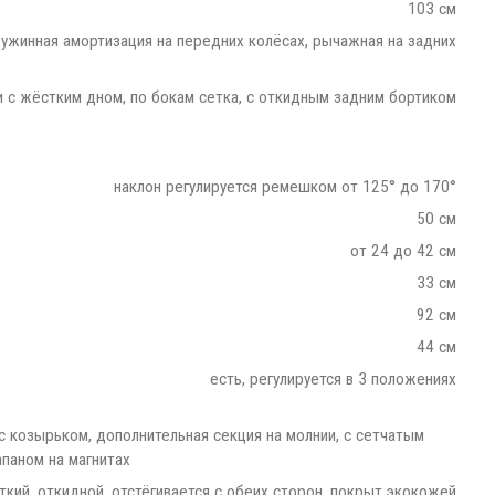
103 см
ужинная амортизация на передних колёсах, рычажная на задних
и с жёстким дном, по бокам сетка, с откидным задним бортиком
наклон регулируется ремешком от 125° до 170°
50 см
от 24 до 42 см
33 см
92 см
44 см
есть, регулируется в 3 положениях
с козырьком, дополнительная секция на молнии, с сетчатым
паном на магнитах
ткий, откидной, отстёгивается с обеих сторон, покрыт экокожей