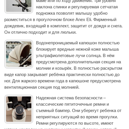
маме или по ходу движения. Три уровня
наклона спинки и регулируемая сетчатая
подножка позволят малышу удобно
разместиться в прогулочном блоке Anex Eli. Фирменный
дождевик, входящий в комплект, защитит от дождя и снега.
Он отлично подходит и для люльки.
Водонепроницаемый капюшон полностью
блокирует вредные нежной коже малыша
ультрафиолетовые лучи солнца. В нём
предусмотрена дополнительная секция на
молнии и козырёк. В полностью раскрытом
виде капор закрывает ребёнка практически полностью до
ног. Для жаркого времени года в капюшоне предусмотрена
вентиляционная секция под молнией.
Надежная система безопасности –
классические пятиточечные ремни и
съемный бампер. Они уберегут ребенка от
неприятных ситуаций во время прогулки.
Ремни регулируются по высоте, имеют