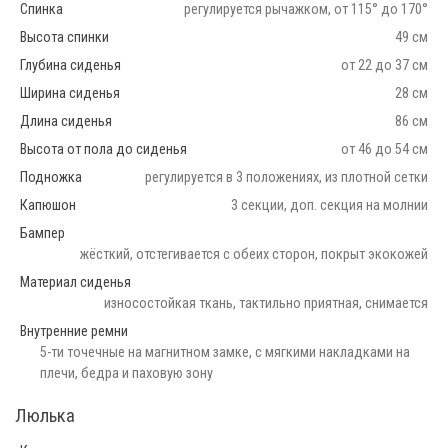
Спинка
регулируется рычажком, от 115° до 170°
Высота спинки
49 см
Глубина сиденья
от 22 до 37 см
Ширина сиденья
28 см
Длина сиденья
86 см
Высота от пола до сиденья
от 46 до 54 см
Подножка
регулируется в 3 положениях, из плотной сетки
Капюшон
3 секции, доп. секция на молнии
Бампер
жёсткий, отстегивается с обеих сторон, покрыт экокожей
Материал сиденья
износостойкая ткань, тактильно приятная, снимается
Внутренние ремни
5-ти точечные на магнитном замке, с мягкими накладками на
плечи, бедра и паховую зону
Люлька