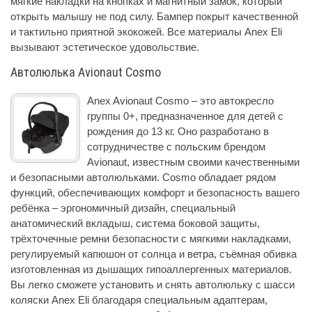
мягкие накладки на кнопках и магнитный замок, который
открыть малышу не под силу. Бампер покрыт качественной
и тактильно приятной экокожей. Все материалы Anex Eli
вызывают эстетическое удовольствие.
Автолюлька Avionaut Cosmo
Anex Avionaut Cosmo – это автокресло
группы 0+, предназначенное для детей с
рождения до 13 кг. Оно разработано в
сотрудничестве с польским брендом
Avionaut, известным своими качественными
и безопасными автолюльками. Cosmo обладает рядом
функций, обеспечивающих комфорт и безопасность вашего
ребёнка – эргономичный дизайн, специальный
анатомический вкладыш, система боковой защиты,
трёхточечные ремни безопасности с мягкими накладками,
регулируемый капюшон от солнца и ветра, съёмная обивка
изготовленная из дышащих гипоаллергенных материалов.
Вы легко сможете установить и снять автолюльку с шасси
коляски Anex Eli благодаря специальным адаптерам,