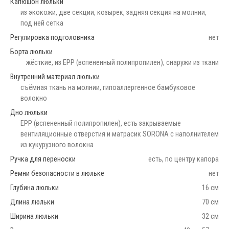
Капюшон люльки
из экокожи, две секции, козырек, задняя секция на молнии,
под ней сетка
Регулировка подголовника
нет
Борта люльки
жёсткие, из EPP (вспененный полипропилен), снаружи из ткани
Внутренний материал люльки
съёмная ткань на молнии, гипоаллергенное бамбуковое
волокно
Дно люльки
EPP (вспененный полипропилен), есть закрываемые
вентиляционные отверстия и матрасик SORONA с наполнителем
из кукурузного волокна
Ручка для переноски
есть, по центру капора
Ремни безопасности в люльке
нет
Глубина люльки
16 см
Длина люльки
70 см
Ширина люльки
32 см