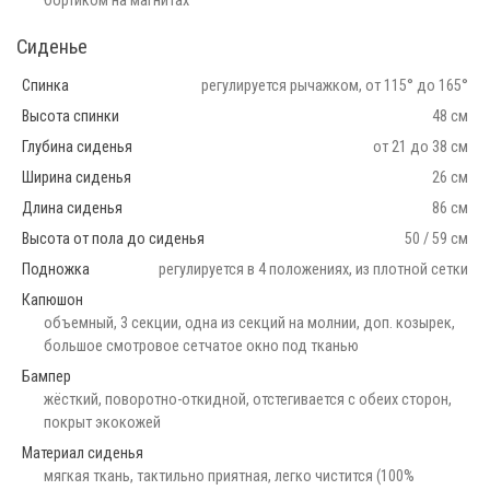
бортиком на магнитах
Сиденье
Спинка
регулируется рычажком, от 115° до 165°
Высота спинки
48 см
Глубина сиденья
от 21 до 38 см
Ширина сиденья
26 см
Длина сиденья
86 см
Высота от пола до сиденья
50 / 59 см
Подножка
регулируется в 4 положениях, из плотной сетки
Капюшон
объемный, 3 секции, одна из секций на молнии, доп. козырек,
большое смотровое сетчатое окно под тканью
Бампер
жёсткий, поворотно-откидной, отстегивается с обеих сторон,
покрыт экокожей
Материал сиденья
мягкая ткань, тактильно приятная, легко чистится (100%