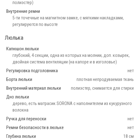
полиэстер)
Внутренние ремни
5-ти точечные на магнитном замке, с мягкими накладками,
регулируются по высоте
Люлька
Капюшон люльки
глубокий, 4 секции, одна из которых на молнии, доп. козырек,
двойная система вентиляции (на капоре и в изголовье)
Регулировка подголовника
нет
Борта люльки
плотная непродуваемая ткань
Внутренний материал люльки
полиэстер, снимается для стирки
Дно люльки
дерево, есть матрасик SORONA с наполнителем из кукурузного
волокна
Ручка для переноски
нет
Ремни безопасности в люльке
нет
Глубина люльки
18 см