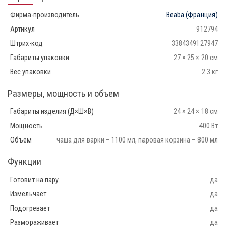
Фирма-производитель
Beaba
(Франция)
Артикул
912794
Штрих-код
3384349127947
Габариты упаковки
27 × 25 × 20 см
Вес упаковки
2.3 кг
Размеры, мощность и объем
Габариты изделия (Д×Ш×В)
24 × 24 × 18 см
Мощность
400 Вт
Объем
чаша для варки – 1100 мл, паровая корзина – 800 мл
Функции
Готовит на пару
да
Измельчает
да
Подогревает
да
Размораживает
да